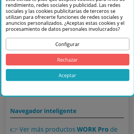
rendimiento, redes sociales y publicidad. Las redes
sociales y las cookies publicitarias de terceros se
utilizan para ofrecerte funciones de redes sociales y
anuncios personalizados. ¿Aceptas estas cookies y el
procesamiento de datos personales involucrados?
Configurar
Comprar WORK Pro INTEGRA 16+ Matriz
audio digital 16 X 16 canales, Dante, DSP y
Rechazar
control PC/App en Másquesonido con
envío rápido
Aceptar
Lo encuentras también en: ,
Amplificadores megafonía
,
Amplificadores Multizona
Navegador inteligente
👉 Ver más productos
WORK Pro
de