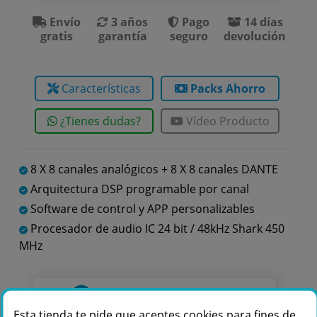
Envío
3 años
Pago
14 días
gratis
garantía
seguro
devolución
Características
Packs Ahorro
¿Tienes dudas?
Vídeo Producto
8 X 8 canales analógicos + 8 X 8 canales DANTE
Arquitectura DSP programable por canal
Software de control y APP personalizables
Procesador de audio IC 24 bit / 48kHz Shark 450
MHz
Te podemos ayudar
Esta tienda te pide que aceptes cookies para fines de
+34 976 36 61 60