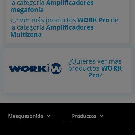
la categoría
Amplificadores
megafonía
👉 Ver más productos
WORK Pro
de
la categoría
Amplificadores
Multizona
¿Quieres ver más
productos
WORK
Pro
?
Masquesonido
Productos