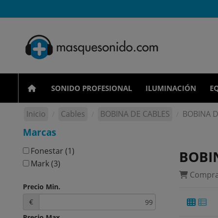
SONIDO PROFESIONAL
ILUMINACIÓN
EQ
Inicio
Cables
BOBINA DE CABLES
BOBINA 
Marcas
Fonestar
(1)
BOBI
Mark
(3)
Compra 
Precio Min.
€
Precio Max