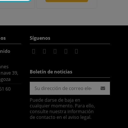
nos
Síguenos
nido
nnes
Boletín de noticias
 nave 39,
agoza
61 60
Puede darse de baja en
cualquier momento. Para ello,
consulte nuestra información
de contacto en el aviso legal.