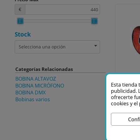
€
Stock
Categorías Relacionadas
MAR
BOBINA ALTAVOZ
C
Esta tienda 
BOBINA MICRÓFONO
m
publicidad. 
BOBINA DMX
ofrecerte fu
Bobinas varios
cookies y e
1
Conf