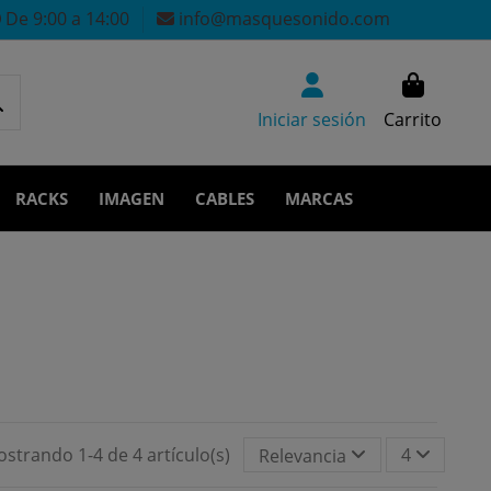
De 9:00 a 14:00
info@masquesonido.com
Iniciar sesión
Carrito
RACKS
IMAGEN
CABLES
MARCAS
strando 1-4 de 4 artículo(s)
4
Relevancia