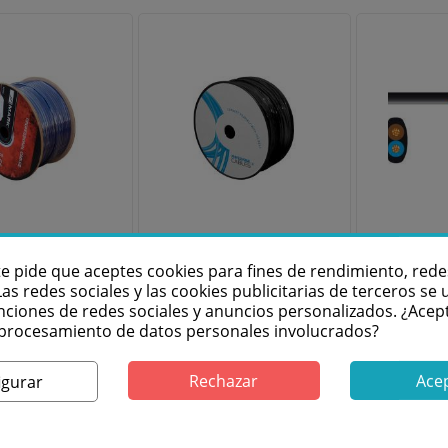
K MKM 900
MARK MKL 1100
FONES
able para
Cable grafitado
NE Rol
te pide que aceptes cookies para fines de rendimiento, rede
icrófono
para
alta
Las redes sociales y las cookies publicitarias de terceros se u
instrumentos
con
nciones de redes sociales y anuncios personalizados. ¿Acep
l procesamiento de datos personales involucrados?
29,00 €
14
Consulta más
información: 976
Rechazar
Ace
igurar
36 61 60
Añadir al
A
carrito