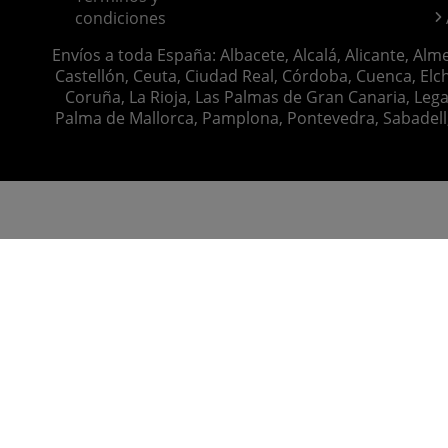
condiciones
Envíos a toda España: Albacete, Alcalá, Alicante, Alm
Castellón, Ceuta, Ciudad Real, Córdoba, Cuenca, Elch
Coruña, La Rioja, Las Palmas de Gran Canaria, Lega
Palma de Mallorca, Pamplona, Pontevedra, Sabadell, S