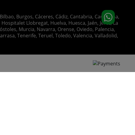
 Bilbao, Burgos, Cáceres, Cádiz, Cantabria, Cartagena,
Hospitalet Llobregat, Huelva, Huesca, Jaén, Jerez, La
óstoles, Murcia, Navarra, Orense, Oviedo, Palencia,
rasa, Tenerife, Teruel, Toledo, Valencia, Valladolid,