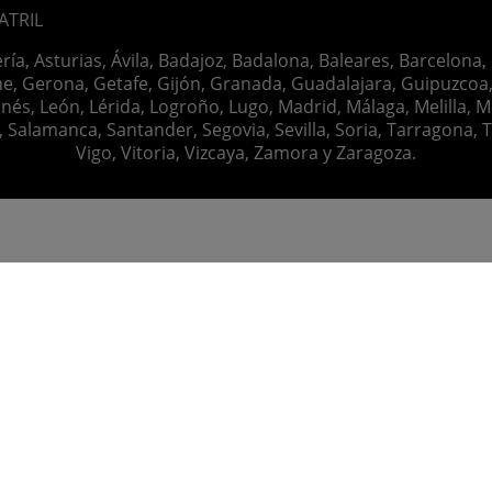
ATRIL
ería, Asturias, Ávila, Badajoz, Badalona, Baleares, Barcelona,
e, Gerona, Getafe, Gijón, Granada, Guadalajara, Guipuzcoa, 
nés, León, Lérida, Logroño, Lugo, Madrid, Málaga, Melilla, M
alamanca, Santander, Segovia, Sevilla, Soria, Tarragona, Tar
Vigo, Vitoria, Vizcaya, Zamora y Zaragoza.