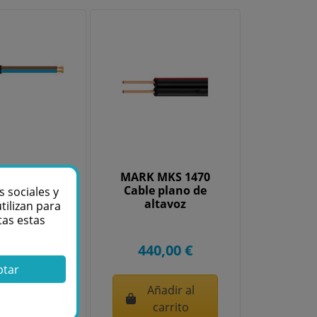
TAR CI-14-
MARK MKS 1470
lo de cable
Cable plano de
s sociales y
voz de 2
altavoz
tilizan para
ductores
tas estas
7,50 €
440,00 €
ptar
ñadir al
Añadir al
carrito
carrito