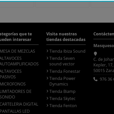
ategorías que te
Visita nuestras
Contácte
ueden interesar
tiendas destacadas
Masqueso
MESA DE MEZCLAS
Tienda Ibiza Sound
ALTAVOCES
Tienda Seven
C. de Joha
AUTOAMPLIFICADOS
sound vector
Kepler, 17,
50015 Zar
ALTAVOCES
Tienda Fonestar
PASIVOS
Tienda Power
976 36 
MICROFONOS
Dynamics
LIMITADORES DE
Tienda Biamp
SONIDO
Tienda Skytec
CARTELERIA DIGITAL
Tienda Fenton
PANTALLAS LED