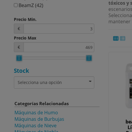
tóxicos y 
BeamZ
(42)
escenarios
Selecciona
Precio Min.
mantener t
€
Precio Max
€
Stock
Categorías Relacionadas
Máquinas de Humo
Máquinas de Burbujas
be
Máquinas de Nieve
L
Máquinas de Niebla