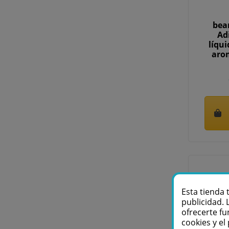
bea
Ad
líqu
aro
Esta tienda 
publicidad. 
ofrecerte fu
cookies y e