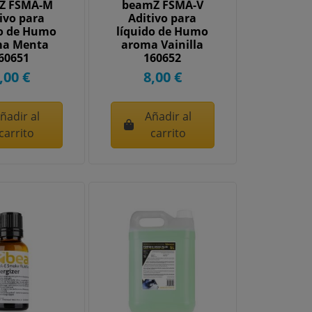
Z FSMA-M
beamZ FSMA-V
ivo para
Aditivo para
do de Humo
líquido de Humo
ma Menta
aroma Vainilla
60651
160652
,00 €
8,00 €
ñadir al
Añadir al
carrito
carrito