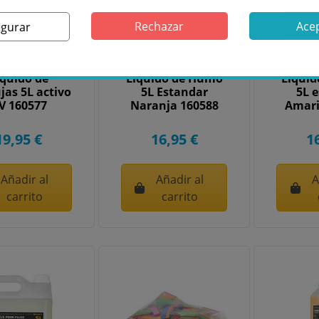
Rechazar
Ace
igurar
mZ FBL5UV
beamZ FSMF5E-O
beamZ
íquido de
Líquido de Humo
Líqui
jas 5L activo
5L Estandar
5L 
V 160577
Naranja 160588
Amari
19,95 €
16,95 €
1
Añadir al
Añadir al
A
carrito
carrito