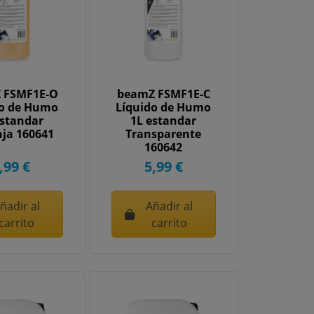
 FSMF1E-O
beamZ FSMF1E-C
do de Humo
Líquido de Humo
estandar
1L estandar
ja 160641
Transparente
160642
,99 €
5,99 €
ñadir al
Añadir al
carrito
carrito