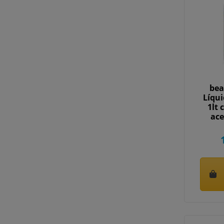
be
Líqui
1lt 
ace