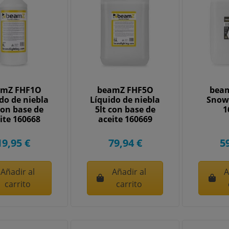
amZ FHF1O
beamZ FHF5O
bea
do de niebla
Líquido de niebla
Snow 
con base de
5lt con base de
1
ite 160668
aceite 160669
19,95 €
79,94 €
5
Añadir al
Añadir al
A
carrito
carrito