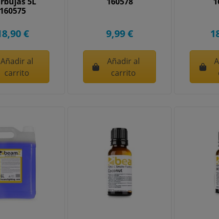
rbujas 5L
160578
1
160575
18,90 €
9,99 €
1
Añadir al
Añadir al
A
carrito
carrito