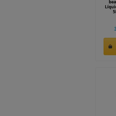
be
Líqui
5