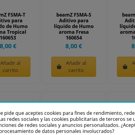
mZ FSMA-T
beamZ FSMA-S
beam
itivo para
Aditivo para
Adit
ido de Humo
líquido de Humo
líqui
ma Tropical
aroma Fresa
aroma
160653
160654
1
8,00 €
8,00 €
8
Añadir al
Añadir al
A
carrito
carrito
te pide que aceptes cookies para fines de rendimiento, rede
Las redes sociales y las cookies publicitarias de terceros se u
nciones de redes sociales y anuncios personalizados. ¿Acep
l procesamiento de datos personales involucrados?