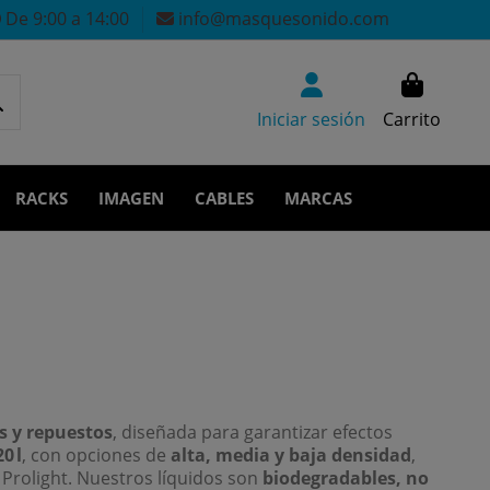
De 9:00 a 14:00
info@masquesonido.com
Iniciar sesión
Carrito
RACKS
IMAGEN
CABLES
MARCAS
 y repuestos
, diseñada para garantizar efectos
0 l
, con opciones de
alta, media y baja densidad
,
Prolight. Nuestros líquidos son
biodegradables, no