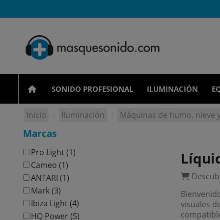
SONIDO PROFESIONAL
ILUMINACIÓN
EQ
Inicio
Iluminación
Máquinas de humo, nieve y
Marcas
Pro Light
(1)
Líqui
Cameo
(1)
Descubr
ANTARI
(1)
Mark
(3)
Bienvenido
Ibiza Light
(4)
visuales 
compatible
HQ Power
(5)