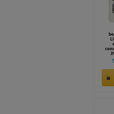
be
L
con
3