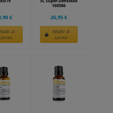
60579
5L Super-Densidad
160586
8,90 €
26,95 €
ñadir al
Añadir al
carrito
carrito