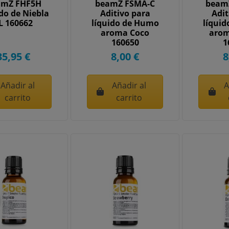
amZ FHF5H
beamZ FSMA-C
beam
do de Niebla
Aditivo para
Adit
L 160662
líquido de Humo
líqui
aroma Coco
aro
160650
1
35,95 €
8,00 €
8
Añadir al
Añadir al
A
carrito
carrito