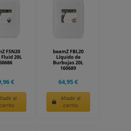
mZ FSN20
beamZ FBL20
Fluid 20L
Líquido de
60686
Burbujas 20L
160689
9,96 €
64,95 €
ñadir al
Añadir al
carrito
carrito