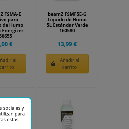
Z FSMA-E
beamZ FSMF5E-G
ivo para
Liquido de Humo
do de Humo
5L Estándar Verde
 Energizer
160580
60655
,00 €
13,99 €
ñadir al
Añadir al
carrito
carrito
s sociales y
tilizan para
tas estas