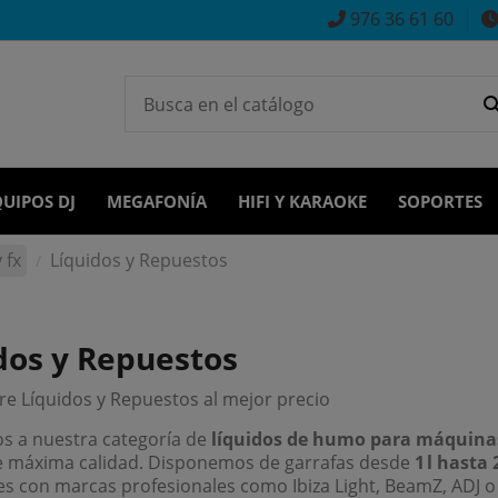
976 36 61 60
UIPOS DJ
MEGAFONÍA
HIFI Y KARAOKE
SOPORTES
 fx
Líquidos y Repuestos
dos y Repuestos
e Líquidos y Repuestos al mejor precio
s a nuestra categoría de
líquidos de humo para máquinas
de máxima calidad. Disponemos de garrafas desde
1 l hasta 2
s con marcas profesionales como Ibiza Light, BeamZ, ADJ o 