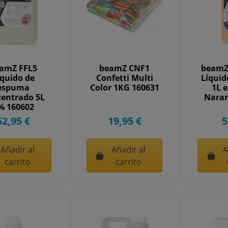
amZ FFL5
beamZ CNF1
beamZ
íquido de
Confetti Multi
Líqui
espuma
Color 1KG 160631
1L 
centrado 5L
Naran
% 160602
52,95 €
19,95 €
5
Añadir al
Añadir al
A
carrito
carrito