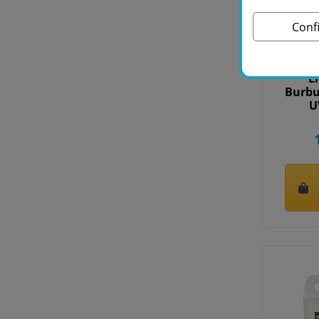
Conf
bea
L
Burbu
U