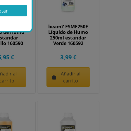
ptar
 FSMF5E-Y
beamZ FSMF250E
do de Humo
Líquido de Humo
estandar
250ml estandar
llo 160590
Verde 160592
6,95 €
3,99 €
ñadir al
Añadir al
carrito
carrito