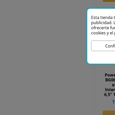
Esta tienda 
publicidad. 
ofrecerte fu
cookies y e
Conf
Powe
BG06
a
Inter
6,5"
1