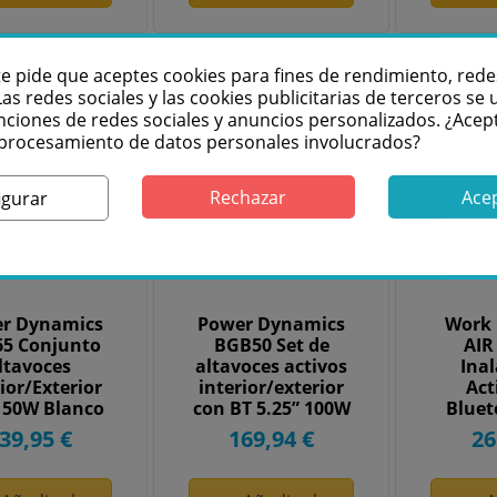
te pide que aceptes cookies para fines de rendimiento, rede
Las redes sociales y las cookies publicitarias de terceros se u
nciones de redes sociales y anuncios personalizados. ¿Acep
l procesamiento de datos personales involucrados?
Rechazar
Ace
igurar
r Dynamics
Power Dynamics
Work 
5 Conjunto
BGB50 Set de
AIR
ltavoces
altavoces activos
Ina
ior/Exterior
interior/exterior
Act
 150W Blanco
con BT 5.25” 100W
Blue
100058
Negro...
(P
39,95 €
169,94 €
26