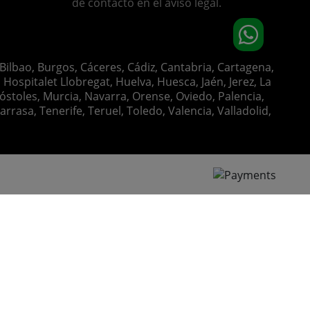
de contacto en el aviso legal.
 Bilbao, Burgos, Cáceres, Cádiz, Cantabria, Cartagena,
Hospitalet Llobregat, Huelva, Huesca, Jaén, Jerez, La
óstoles, Murcia, Navarra, Orense, Oviedo, Palencia,
rasa, Tenerife, Teruel, Toledo, Valencia, Valladolid,