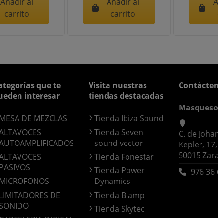
Añadir al
Añadir al
A
carrito
carrito
ategorías que te
Visita nuestras
Contácte
ueden interesar
tiendas destacadas
Masqueso
MESA DE MEZCLAS
Tienda Ibiza Sound
ALTAVOCES
Tienda Seven
C. de Joha
AUTOAMPLIFICADOS
sound vector
Kepler, 17,
50015 Zar
ALTAVOCES
Tienda Fonestar
PASIVOS
Tienda Power
976 36 
MICROFONOS
Dynamics
LIMITADORES DE
Tienda Biamp
SONIDO
Tienda Skytec