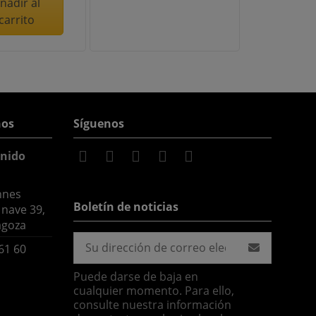
ñadir al
carrito
nos
Síguenos
nido
nnes
Boletín de noticias
 nave 39,
agoza
61 60
Puede darse de baja en
cualquier momento. Para ello,
consulte nuestra información