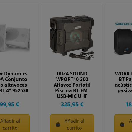
r Dynamics
IBIZA SOUND
WORK 
A Conjunto
WPORT10-300
BT Pa
vo altavoces
Altavoz Portatil
acústic
BT 4" 952538
Piscina BT-FM-
pasiva
USB-MIC UHF
99,95 €
325,95 €
18
Añadir al
Añadir al
A
carrito
carrito