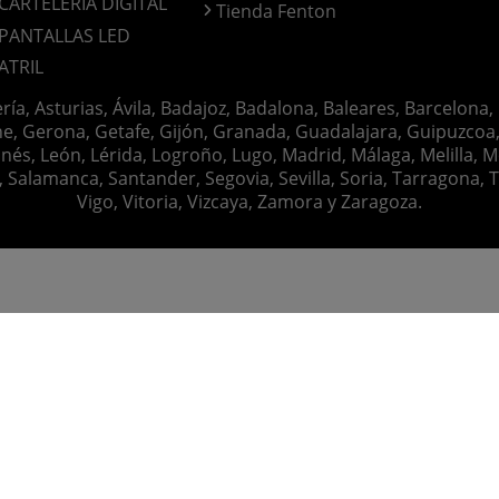
CARTELERIA DIGITAL
Tienda Fenton
PANTALLAS LED
ATRIL
ería, Asturias, Ávila, Badajoz, Badalona, Baleares, Barcelona,
e, Gerona, Getafe, Gijón, Granada, Guadalajara, Guipuzcoa, 
nés, León, Lérida, Logroño, Lugo, Madrid, Málaga, Melilla, M
alamanca, Santander, Segovia, Sevilla, Soria, Tarragona, Tar
Vigo, Vitoria, Vizcaya, Zamora y Zaragoza.