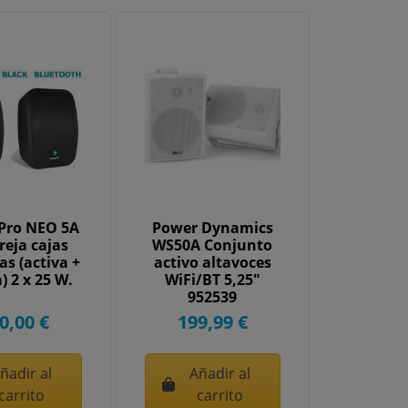
Pro NEO 5A
Power Dynamics
reja cajas
WS50A Conjunto
as (activa +
activo altavoces
) 2 x 25 W.
WiFi/BT 5,25"
952539
0,00 €
199,99 €
ñadir al
Añadir al
carrito
carrito