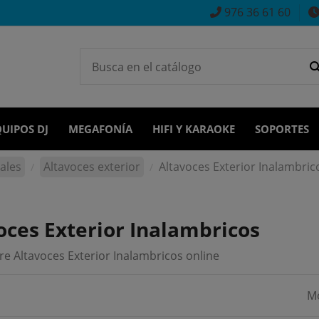
976 36 61 60
UIPOS DJ
MEGAFONÍA
HIFI Y KARAOKE
SOPORTES
ales
Altavoces exterior
Altavoces Exterior Inalambric
oces Exterior Inalambricos
e Altavoces Exterior Inalambricos online
Mo