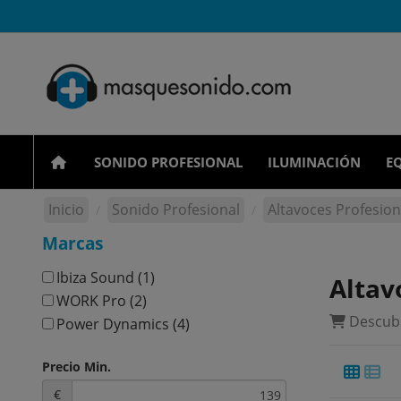
SONIDO PROFESIONAL
ILUMINACIÓN
EQ
Inicio
Sonido Profesional
Altavoces Profesion
Marcas
Ibiza Sound
(1)
Altav
WORK Pro
(2)
Descubr
Power Dynamics
(4)
Precio Min.
€