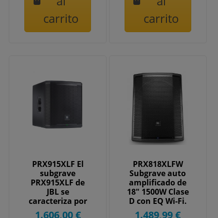
al
al
carrito
carrito
PRX915XLF El
PRX818XLFW
subgrave
Subgrave auto
PRX915XLF de
amplificado de
JBL se
18" 1500W Clase
caracteriza por
D con EQ Wi-Fi.
sus 15" 2000W
1.606,00 €
1.489,99 €