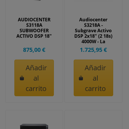
AUDIOCENTER
Audiocenter
S3118A
S3218A -
SUBWOOFER
Subgrave Activo
ACTIVO DSP 18"
DSP 2x18" (2 18s)
4000W - La
Bestia de los
875,00 €
1.725,95 €
Graves
Añadir
Añadir
al
al
carrito
carrito