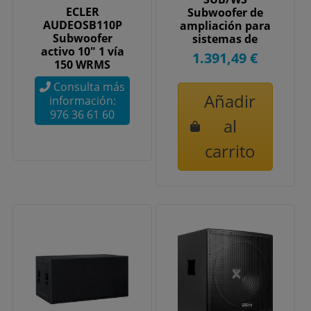
ECLER
Subwoofer de
AUDEOSB110P
ampliación para
Subwoofer
sistemas de
activo 10" 1 vía
altavoces
1.391,49 €
150 WRMS
Spottune,
Consulta más
Añadir
información:
976 36 61 60
al
carrito