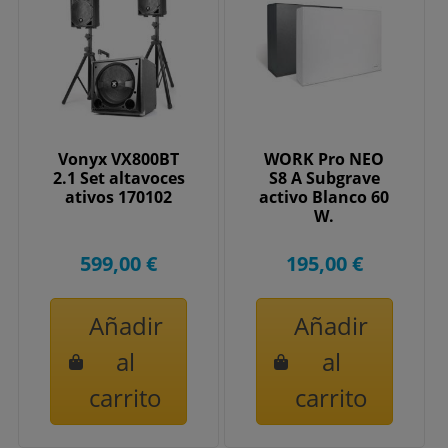
Vonyx VX800BT
WORK Pro NEO
2.1 Set altavoces
S8 A Subgrave
ativos 170102
activo Blanco 60
W.
599,00 €
195,00 €
Añadir
Añadir
al
al
carrito
carrito