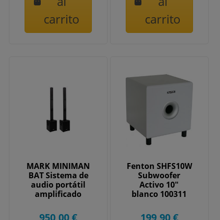
al
al
carrito
carrito
MARK MINIMAN
Fenton SHFS10W
BAT Sistema de
Subwoofer
audio portátil
Activo 10"
amplificado
blanco 100311
950,00 €
199,90 €