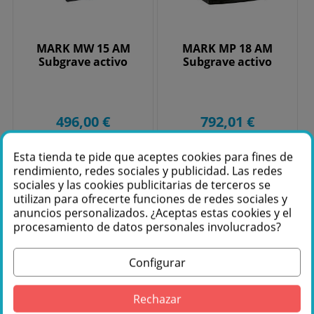
MARK MW 15 AM
MARK MP 18 AM
Subgrave activo
Subgrave activo
496,00 €
792,01 €
Esta tienda te pide que aceptes cookies para fines de
Añadir
Añadir
rendimiento, redes sociales y publicidad. Las redes
sociales y las cookies publicitarias de terceros se
al
al
utilizan para ofrecerte funciones de redes sociales y
carrito
carrito
anuncios personalizados. ¿Aceptas estas cookies y el
procesamiento de datos personales involucrados?
Configurar
Rechazar