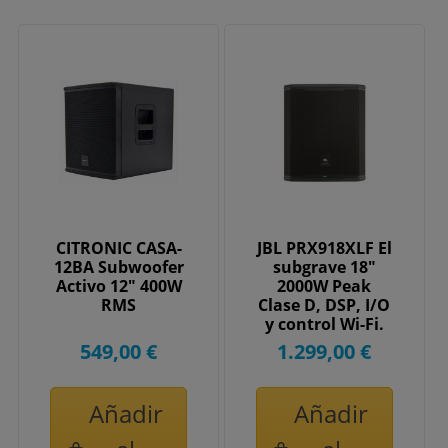
CITRONIC CASA-
JBL PRX918XLF El
12BA Subwoofer
subgrave 18"
Activo 12" 400W
2000W Peak
RMS
Clase D, DSP, I/O
y control Wi-Fi.
549,00 €
1.299,00 €
Añadir
Añadir