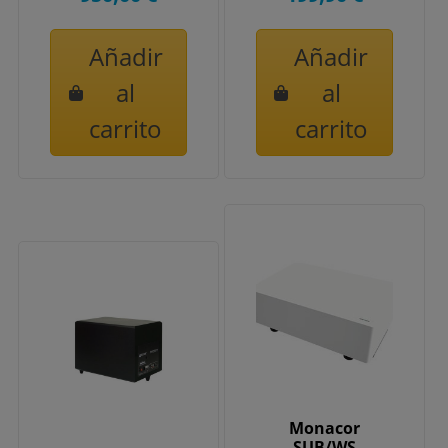
Añadir
Añadir
al
al
carrito
carrito
Monacor
SUB/WS