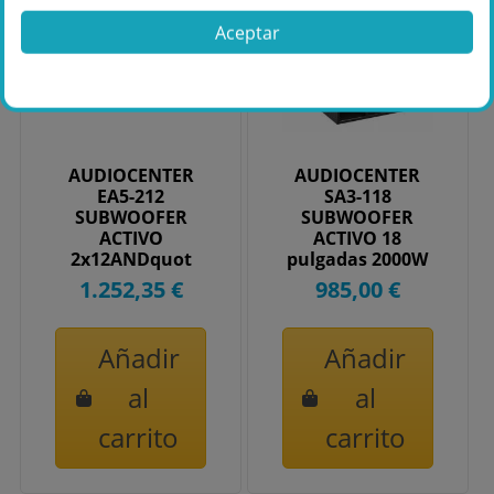
Aceptar
AUDIOCENTER
AUDIOCENTER
EA5-212
SA3-118
SUBWOOFER
SUBWOOFER
ACTIVO
ACTIVO 18
2x12ANDquot
pulgadas 2000W
1.252,35 €
985,00 €
Añadir
Añadir
al
al
carrito
carrito