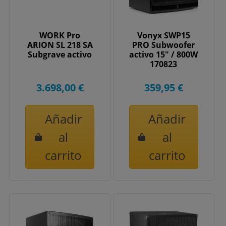
WORK Pro
Vonyx SWP15
ARION SL 218 SA
PRO Subwoofer
Subgrave activo
activo 15" / 800W
170823
3.698,00 €
359,95 €
Añadir
Añadir
al
al
carrito
carrito