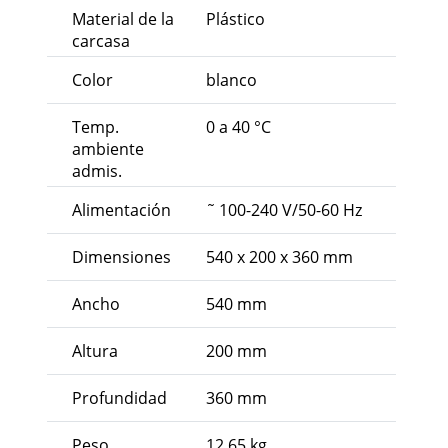
Material de la
Plástico
carcasa
Color
blanco
Temp.
0 a 40 °C
ambiente
admis.
Alimentación
˜ 100-240 V/50-60 Hz
Dimensiones
540 x 200 x 360 mm
Ancho
540 mm
Altura
200 mm
Profundidad
360 mm
Peso
12,65 kg