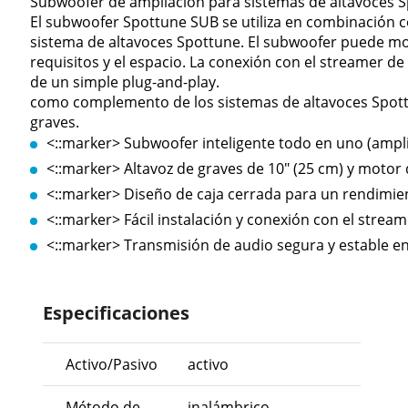
Subwoofer de ampliación para sistemas de altavoces S
El subwoofer Spottune SUB se utiliza en combinación 
sistema de altavoces Spottune. El subwoofer puede mont
requisitos y el espacio. La conexión con el streamer d
de un simple plug-and-play.
como complemento de los sistemas de altavoces Spottu
graves.
<::marker>
Subwoofer inteligente todo en uno (ampli
<::marker>
Altavoz de graves de 10" (25 cm) y motor 
<::marker>
Diseño de caja cerrada para un rendimie
<::marker>
Fácil instalación y conexión con el stre
<::marker>
Transmisión de audio segura y estable en
Especificaciones
Activo/Pasivo
activo
Método de
inalámbrico