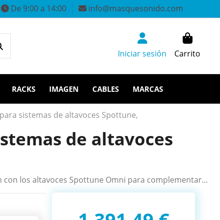
De 9:00 a 14:00
info@masquesonido.com
Iniciar sesión
Carrito
RACKS
IMAGEN
CABLES
MARCAS
ara sistemas de altavoces Spottune,
stemas de altavoces
n con los altavoces Spottune Omni para complementar...
1.391,49 €