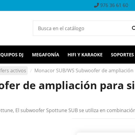
976 36 61 60
EQUIPOS DJ
MEGAFONÍA
HIFI Y KARAOKE
SOPORTES
ers activos
Monacor SUB/WS Subwoofer de ampliación p
er de ampliación para si
ttune, El subwoofer Spottune SUB se utiliza en combinació