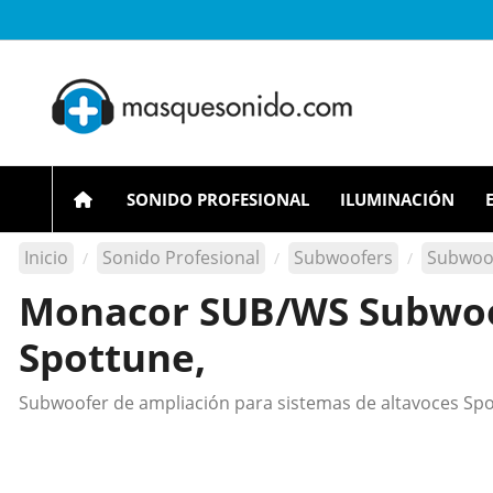
SONIDO PROFESIONAL
ILUMINACIÓN
Inicio
Sonido Profesional
Subwoofers
Subwoof
Monacor SUB/WS Subwoof
Spottune,
Subwoofer de ampliación para sistemas de altavoces Spo