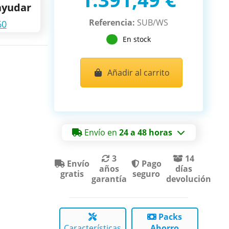
ayudar
Referencia:
SUB/WS
60
En stock
Añadir al carrito
Envío en
24 a 48 horas
3
14
Envío
Pago
años
días
gratis
seguro
garantía
devolución
Packs
Características
Ahorro