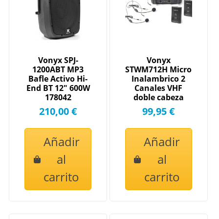
Vonyx SPJ-
Vonyx
1200ABT MP3
STWM712H Micro
Bafle Activo Hi-
Inalambrico 2
End BT 12" 600W
Canales VHF
178042
doble cabeza
179178
210,00 €
99,95 €
Añadir
Añadir
al
al
carrito
carrito