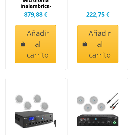
Microfonia
inalambrica-
Radio- Bluetooth
879,88 €
222,75 €
Añadir
Añadir
al
al
carrito
carrito