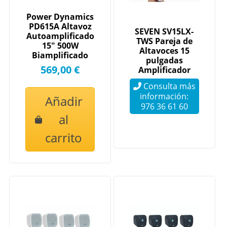
Power Dynamics
PD615A Altavoz
SEVEN SV15LX-
Autoamplificado
TWS Pareja de
15" 500W
Altavoces 15
Biamplificado
pulgadas
569,00 €
Amplificador
Digital 3000w
Consulta más
TWS - Medium
información:
Añadir
976 36 61 60
al
carrito