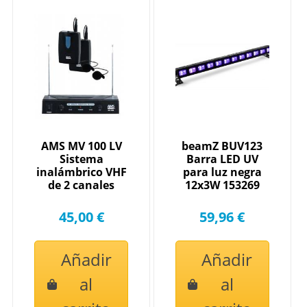
AMS MV 100 LV
beamZ BUV123
Sistema
Barra LED UV
inalámbrico VHF
para luz negra
de 2 canales
12x3W 153269
45,00 €
59,96 €
Añadir
Añadir
al
al