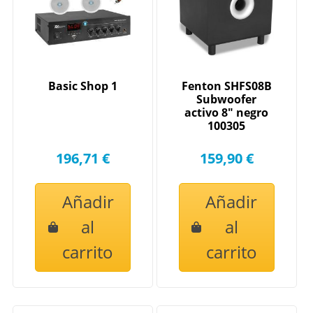
Basic Shop 1
Fenton SHFS08B
Subwoofer
activo 8" negro
100305
196,71 €
159,90 €
Añadir
Añadir
al
al
carrito
carrito