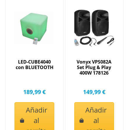
LED-CUBE4040
Vonyx VPS082A
con BLUETOOTH
Set Plug & Play
400W 178126
189,99 €
149,99 €
Añadir
Añadir
al
al