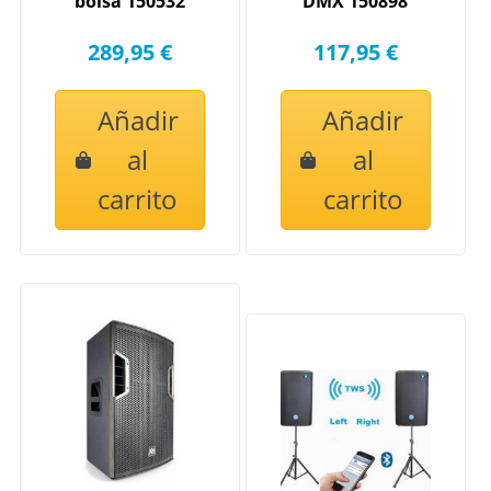
bolsa 150532
DMX 150898
289,95 €
117,95 €
Añadir
Añadir
al
al
carrito
carrito