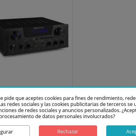
1x
FENTON AV430B
te pide que aceptes cookies para fines de rendimiento, rede
Las redes sociales y las cookies publicitarias de terceros se u
mplificador HiFi 2x
nciones de redes sociales y anuncios personalizados. ¿Acep
300W Negro
l procesamiento de datos personales involucrados?
Ver ficha del producto
Rechazar
Ace
igurar