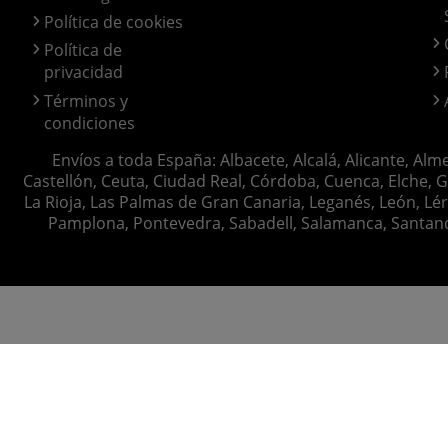
Política de cookies
Política de
privacidad
Términos y
condiciones
Envíos a toda España: Albacete, Alcalá, Alicante, Alm
Castellón, Ceuta, Ciudad Real, Córdoba, Cuenca, Elche, G
La Rioja, Las Palmas de Gran Canaria, Leganés, León, Lér
Pamplona, Pontevedra, Sabadell, Salamanca, Santander, 