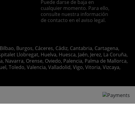
Puede darse de baja en
cualquier momento. Para ello,
consulte nuestra información
de contacto en el aviso legal.
 Bilbao, Burgos, Cáceres, Cádiz, Cantabria, Cartagena,
italet Llobregat, Huelva, Huesca, Jaén, Jerez, La Coruña,
ia, Navarra, Orense, Oviedo, Palencia, Palma de Mallorca,
, Toledo, Valencia, Valladolid, Vigo, Vitoria, Vizcaya,