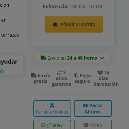
cion
Referencia:
100056-103318
 en
Añadir al carrito
, terrazas
Envío en
24 a 48 horas
ayudar
60
3
14
Envío
Pago
años
días
gratis
seguro
garantía
devolución
Packs
Características
Ahorro
¿Tienes
Vídeo