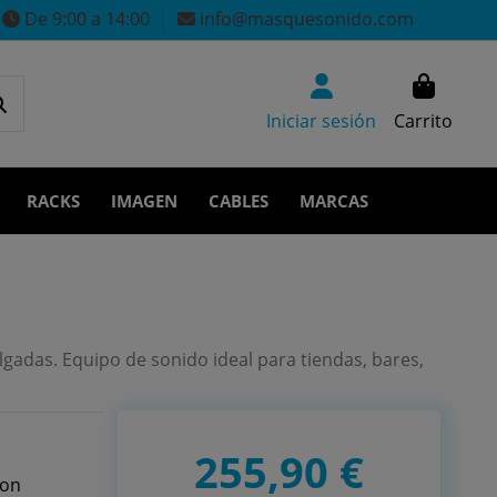
De 9:00 a 14:00
info@masquesonido.com
Iniciar sesión
Carrito
RACKS
IMAGEN
CABLES
MARCAS
gadas. Equipo de sonido ideal para tiendas, bares,
255,90 €
ton