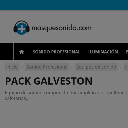
SONIDO PROFESIONAL
ILUMINACIÓN
Inicio
Sonido Profesional
Equipos de sonido
H
PACK GALVESTON
Equipo de sonido compuesto por amplificador multimedia y
cafeterias,...