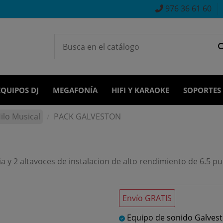
976 36 61 60
EQUIPOS DJ
MEGAFONÍA
HIFI Y KARAOKE
SOPORTES
ilo Musical
PACK GALVESTON
 2 altavoces de instalacion de alto rendimiento de 6.5 pul
Envío GRATIS
Equipo de sonido Galves