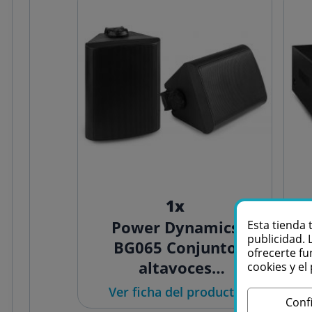
1x
Power Dynamics
Esta tienda 
publicidad. 
BG065 Conjunto
A
ofrecerte fu
altavoces
cookies y e
Interior/Exterior 6,5"
Ver ficha del producto
Conf
150W Negro 100056