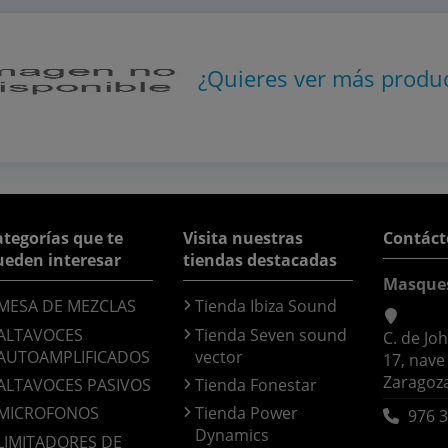
¿Quieres ver más produ
tegorías que te
Visita nuestras
Contáct
ueden interesar
tiendas destacadas
Masque
MESA DE MEZCLAS
Tienda Ibiza Sound
ALTAVOCES
Tienda Seven sound
C. de Jo
AUTOAMPLIFICADOS
vector
17, nave
Zaragoz
ALTAVOCES PASIVOS
Tienda Fonestar
MICROFONOS
Tienda Power
976 3
Dynamics
LIMITADORES DE