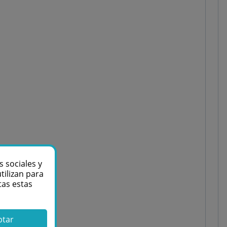
s sociales y
tilizan para
tas estas
ptar