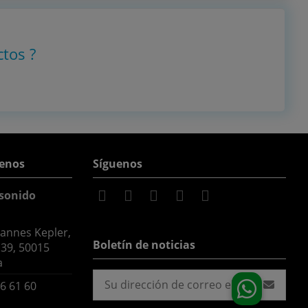
ctos
?
enos
Síguenos
sonido
hannes Kepler,
Boletín de noticias
 39, 50015
a
6 61 60