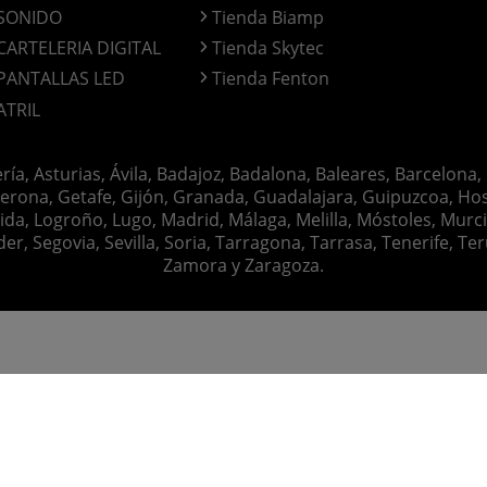
SONIDO
Tienda Biamp
CARTELERIA DIGITAL
Tienda Skytec
PANTALLAS LED
Tienda Fenton
ATRIL
ería, Asturias, Ávila, Badajoz, Badalona, Baleares, Barcelona,
erona, Getafe, Gijón, Granada, Guadalajara, Guipuzcoa, Hosp
ida, Logroño, Lugo, Madrid, Málaga, Melilla, Móstoles, Murc
Segovia, Sevilla, Soria, Tarragona, Tarrasa, Tenerife, Teruel
Zamora y Zaragoza.