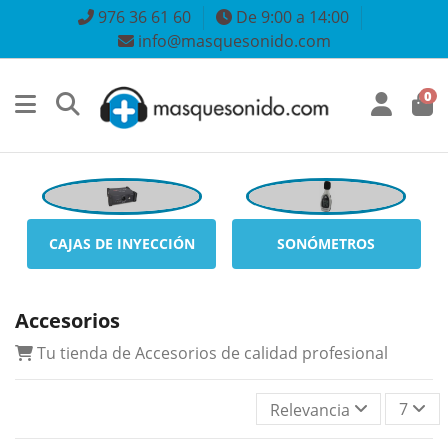
976 36 61 60
De 9:00 a 14:00
info@masquesonido.com
0
CAJAS DE INYECCIÓN
SONÓMETROS
Accesorios
Tu tienda de Accesorios de calidad profesional
7
Relevancia