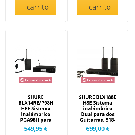
carrito
carrito
Fuera de stock
Fuera de stock
SHURE
SHURE BLX188E
BLX14RE/P98H
H8E Sistema
H8E Sistema
inalámbrico
inalámbrico
Dual para dos
PGA98H para
Guitarras. 518-
instrumento con
542MHz.
549,95 €
699,00 €
receptor...