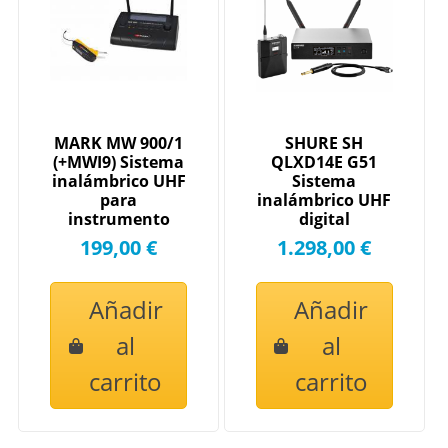
MARK MW 900/1
SHURE SH
(+MWI9) Sistema
QLXD14E G51
inalámbrico UHF
Sistema
para
inalámbrico UHF
instrumento
digital
eléctrico.
199,00 €
1.298,00 €
Añadir
Añadir
al
al
carrito
carrito