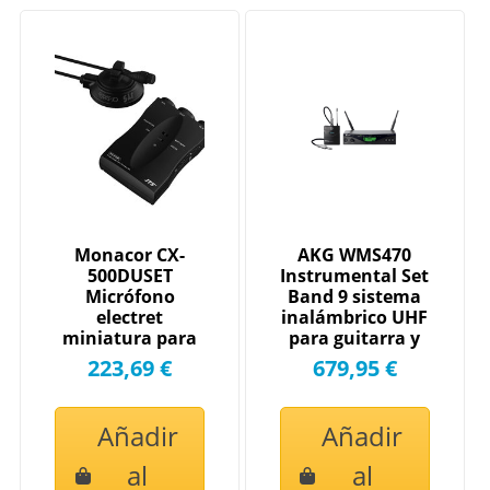
Monacor CX-
AKG WMS470
500DUSET
Instrumental Set
Micrófono
Band 9 sistema
electret
inalámbrico UHF
miniatura para
para guitarra y
instrumento
bajo
223,69 €
679,95 €
Añadir
Añadir
al
al