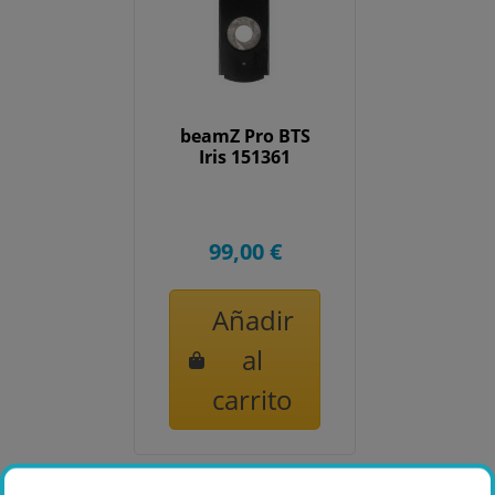
beamZ Pro BTS
Iris 151361
99,00 €
Añadir
al
carrito