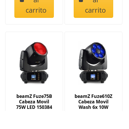
carrito
carrito
beamZ Fuze75B
beamZ Fuze610Z
Cabeza Movil
Cabeza Movil
75W LED 150384
Wash 6x 10W
LED con Zoom
150386
569,00 €
529,00 €