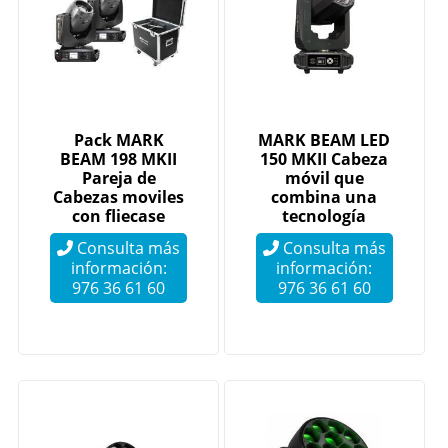
Pack MARK
MARK BEAM LED
BEAM 198 MKII
150 MKII Cabeza
Pareja de
móvil que
Cabezas moviles
combina una
con fliecase
tecnología
avanzada y un
Consulta más
Consulta más
amplio...
información:
información:
976 36 61 60
976 36 61 60