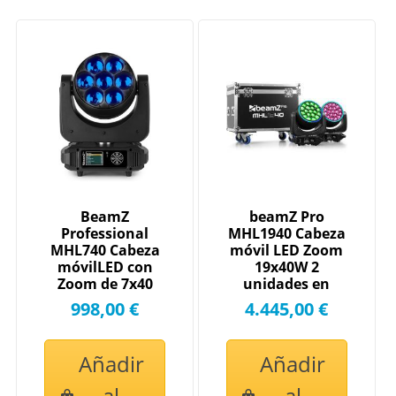
BeamZ
beamZ Pro
Professional
MHL1940 Cabeza
MHL740 Cabeza
móvil LED Zoom
móvilLED con
19x40W 2
Zoom de 7x40
unidades en
vatios
Flightcase
998,00 €
4.445,00 €
150105
Añadir
Añadir
al
al