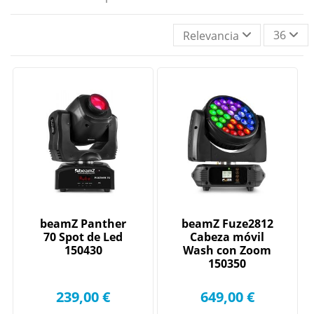
36
Relevancia
beamZ Panther
beamZ Fuze2812
70 Spot de Led
Cabeza móvil
150430
Wash con Zoom
150350
239,00 €
649,00 €