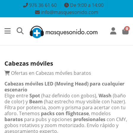
976 36 61 60
De 9:00 a 14:00
info@masquesonido.com
0
Cabezas móviles
Ofertas en Cabezas móviles baratos
Cabezas móviles LED (Moving Head) para cualquier
escenario
Elige entre
Spot
(haz definido con gobos),
Wash
(baño
de color) y
Beam
(haz estrecho muy visible con hazer).
Filtra por potencia, zoom y prisma para acertar con tu
aforo. Tenemos
packs con flightcase
, modelos
baratos
para pubs y opciones
profesionales
con CMY,
gobos rotativos y zoom motorizado. Envío rápido y
asesoramiento experto.