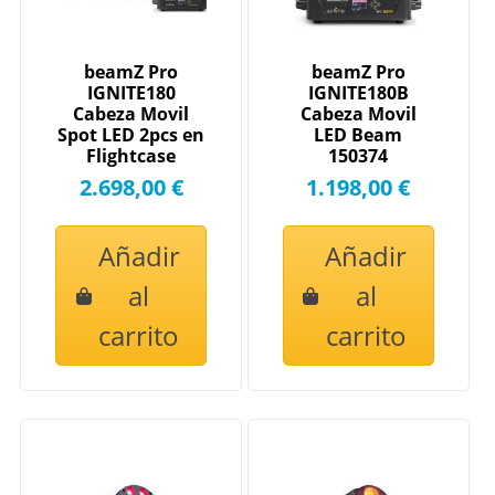
beamZ Pro
beamZ Pro
IGNITE180
IGNITE180B
Cabeza Movil
Cabeza Movil
Spot LED 2pcs en
LED Beam
Flightcase
150374
150370
2.698,00 €
1.198,00 €
Añadir
Añadir
al
al
carrito
carrito