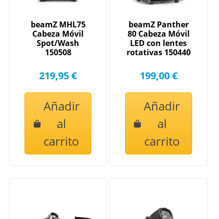
beamZ MHL75
beamZ Panther
Cabeza Móvil
80 Cabeza Móvil
Spot/Wash
LED con lentes
150508
rotativas 150440
219,95 €
199,00 €
Añadir
Añadir
al
al
carrito
carrito