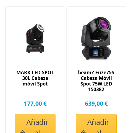
MARK LED SPOT
beamZ Fuze75S
30L Cabeza
Cabeza Móvil
móvil Spot
Spot 75W LED
150382
177,00 €
639,00 €
Añadir
Añadir
al
al