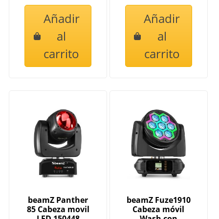
Añadir
Añadir
al
al
carrito
carrito
beamZ Panther
beamZ Fuze1910
85 Cabeza movil
Cabeza móvil
LED 150448
Wash con