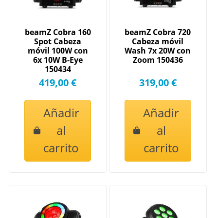
beamZ Cobra 160
beamZ Cobra 720
Spot Cabeza
Cabeza móvil
móvil 100W con
Wash 7x 20W con
6x 10W B-Eye
Zoom 150436
150434
419,00 €
319,00 €
Añadir
Añadir
al
al
carrito
carrito