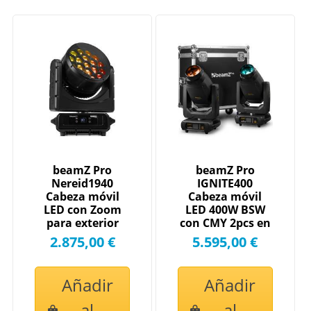
beamZ Pro
beamZ Pro
Nereid1940
IGNITE400
Cabeza móvil
Cabeza móvil
LED con Zoom
LED 400W BSW
para exterior
con CMY 2pcs en
19x40W 152060
Flightcase
2.875,00 €
5.595,00 €
152090
Añadir
Añadir
al
al