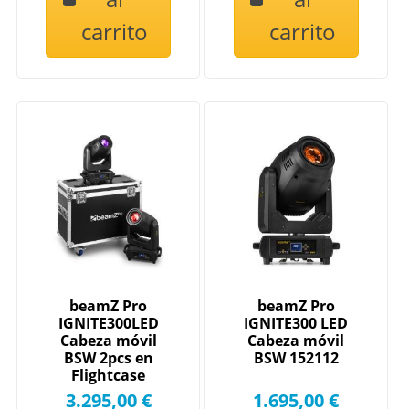
carrito
carrito
beamZ Pro
beamZ Pro
IGNITE300LED
IGNITE300 LED
Cabeza móvil
Cabeza móvil
BSW 2pcs en
BSW 152112
Flightcase
152110
3.295,00 €
1.695,00 €