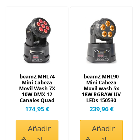
beamZ MHL74
beamZ MHL90
Mini Cabeza
Mini Cabeza
Movil Wash 7X
Movil wash 5x
10W DMX 12
18W RGBAW-UV
Canales Quad
LEDs 150530
LED 150518
174,95 €
239,96 €
Añadir
Añadir
al
al