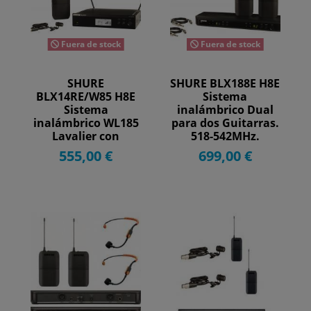
Fuera de stock
Fuera de stock
SHURE
SHURE BLX188E H8E
BLX14RE/W85 H8E
Sistema
Sistema
inalámbrico Dual
inalámbrico WL185
para dos Guitarras.
Lavalier con
518-542MHz.
receptor
555,00 €
699,00 €
enracable....