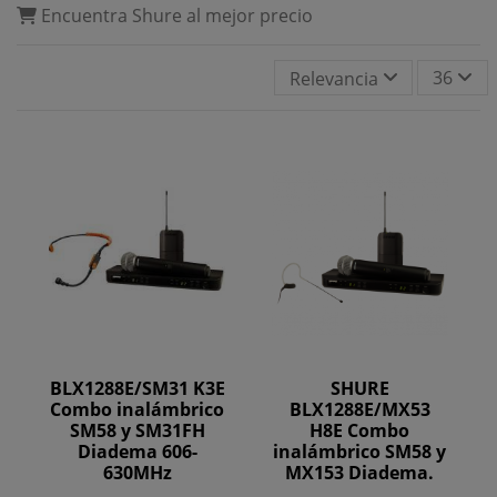
Encuentra Shure al mejor precio
36
Relevancia
BLX1288E/SM31 K3E
SHURE
Combo inalámbrico
BLX1288E/MX53
SM58 y SM31FH
H8E Combo
Diadema 606-
inalámbrico SM58 y
630MHz
MX153 Diadema.
518-542MHz.