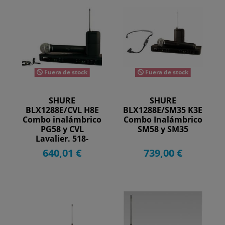
Fuera de stock
Fuera de stock
SHURE
SHURE
BLX1288E/CVL H8E
BLX1288E/SM35 K3E
Combo inalámbrico
Combo Inalámbrico
PG58 y CVL
SM58 y SM35
Lavalier. 518-
542MHz.
640,01 €
739,00 €