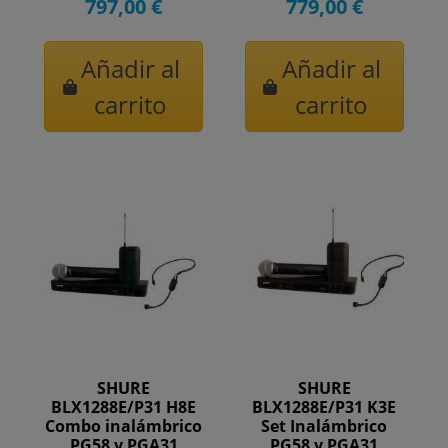
797,00 €
779,00 €
Añadir al
Añadir al
carrito
carrito
SHURE
SHURE
BLX1288E/P31 H8E
BLX1288E/P31 K3E
Combo inalámbrico
Set Inalámbrico
PG58 y PGA31
PG58 y PGA31