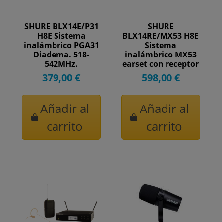
SHURE BLX14E/P31
SHURE
H8E Sistema
BLX14RE/MX53 H8E
inalámbrico PGA31
Sistema
Diadema. 518-
inalámbrico MX53
542MHz.
earset con receptor
enracable. 518-
379,00 €
598,00 €
542MHz.
Añadir al
Añadir al
carrito
carrito