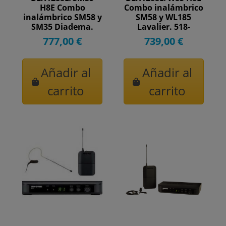
H8E Combo
Combo inalámbrico
inalámbrico SM58 y
SM58 y WL185
SM35 Diadema.
Lavalier. 518-
518-542MHz.
542MHz.
777,00 €
739,00 €
Añadir al
Añadir al
carrito
carrito