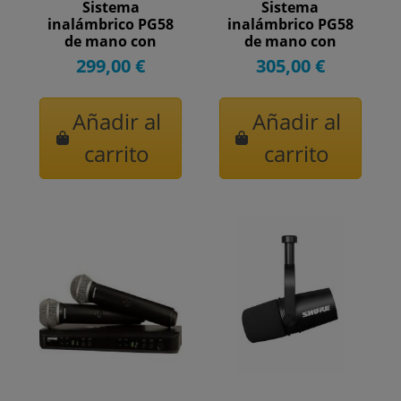
Sistema
Sistema
inalámbrico PG58
inalámbrico PG58
de mano con
de mano con
receptor de
receptor de
299,00 €
305,00 €
superficie....
superficie....
Añadir al
Añadir al
carrito
carrito