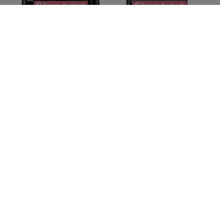
Fuera de stock
Fuera de stock
Shure BLX188E
Shure BLX188E W85
SM31
699,00 €
659,00 €
Fuera de stock
Fuera de stock