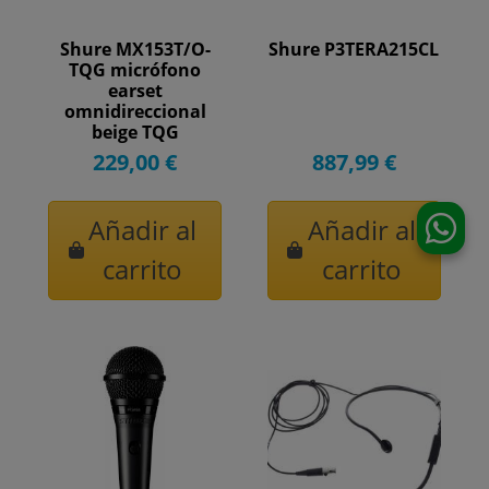
Shure MX153T/O-
Shure P3TERA215CL
TQG micrófono
earset
omnidireccional
beige TQG
229,00 €
887,99 €
Añadir al
Añadir al
carrito
carrito