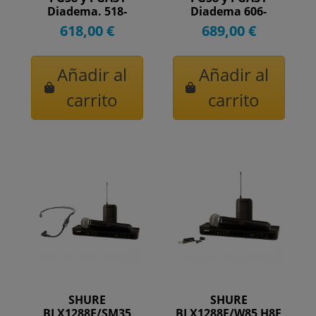
Diadema. 518-
Diadema 606-
542MHz.
630MHz
618,00 €
689,00 €
Añadir al
Añadir al
carrito
carrito
SHURE
SHURE
BLX1288E/SM35
BLX1288E/W85 H8E