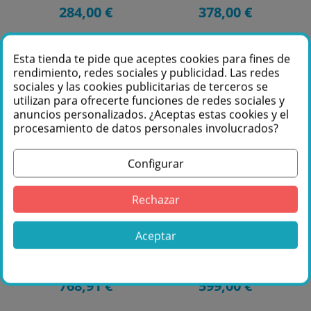
284,00 €
378,00 €
Esta tienda te pide que aceptes cookies para fines de
rendimiento, redes sociales y publicidad. Las redes
sociales y las cookies publicitarias de terceros se
utilizan para ofrecerte funciones de redes sociales y
anuncios personalizados. ¿Aceptas estas cookies y el
procesamiento de datos personales involucrados?
Configurar
Fuera de stock
Fuera de stock
Rechazar
Shure BLX1288
SHURE BLX1288
MX53E
SM58 Microfono
Aceptar
inalambrico Dual
de Mano BLX-
1288SM58
768,91 €
599,00 €