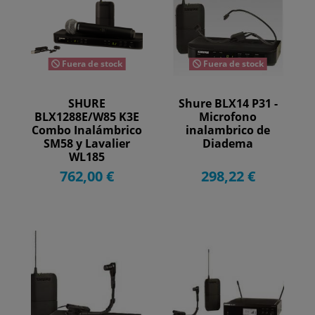
Fuera de stock
Fuera de stock
SHURE
Shure BLX14 P31 -
BLX1288E/W85 K3E
Microfono
Combo Inalámbrico
inalambrico de
SM58 y Lavalier
Diadema
WL185
762,00 €
298,22 €