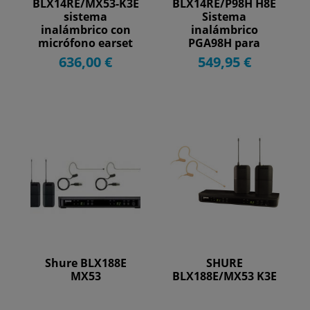
BLX14RE/MX53-K3E
BLX14RE/P98H H8E
sistema
Sistema
inalámbrico con
inalámbrico
micrófono earset
PGA98H para
MX153
instrumento con
636,00 €
549,95 €
receptor...
Shure BLX188E
SHURE
MX53
BLX188E/MX53 K3E