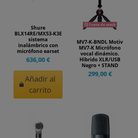
Fuera de stock
Shure
BLX14RE/MX53-K3E
sistema
MV7-K-BNDL Motiv
inalámbrico con
MV7-K Micrófono
micrófono earset
vocal dinámico.
MX153
636,00 €
Hibrido XLR/USB
Negro + STAND
299,00 €
Añadir al
carrito