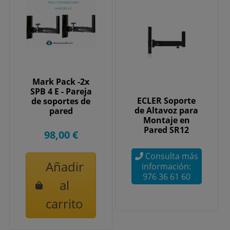
Mark Pack -2x
SPB 4 E - Pareja
ECLER Soporte
de soportes de
de Altavoz para
pared
Montaje en
Pared SR12
98,00 €
Consulta más
Añadir
información:
976 36 61 60
al
carrito