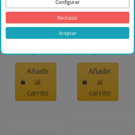
Configurar
Rechazar
IBIZA SOUND
SOPORTE PARA
SPEAKER WALL
ALTAVOZ HASTA
BRACKET SSW09
30 KILOS PACK 6
Aceptar
SSW09
UNIDADES
25,95 €
99,00 €
Añadir
Añadir
al
al
carrito
carrito