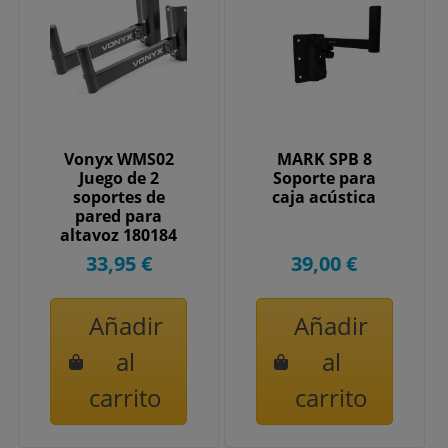
Vonyx WMS02
MARK SPB 8
Juego de 2
Soporte para
soportes de
caja acústica
pared para
altavoz 180184
33,95 €
39,00 €
Añadir
Añadir
al
al
carrito
carrito