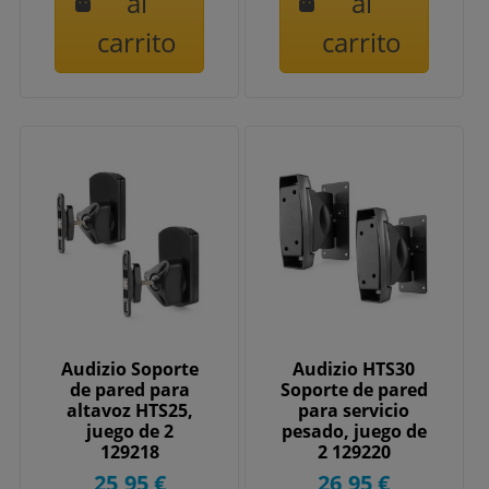
al
al
carrito
carrito
Audizio Soporte
Audizio HTS30
de pared para
Soporte de pared
altavoz HTS25,
para servicio
juego de 2
pesado, juego de
129218
2 129220
25,95 €
26,95 €