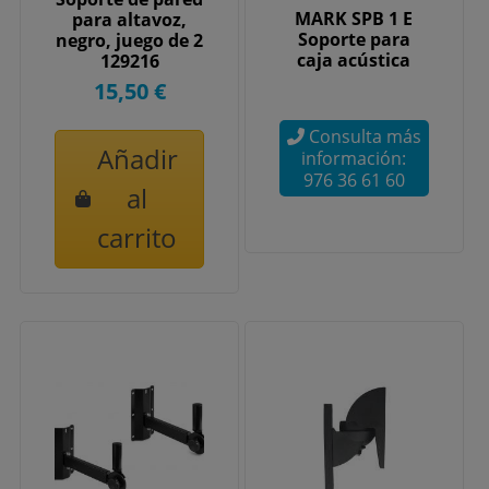
MARK SPB 1 E
para altavoz,
Soporte para
negro, juego de 2
caja acústica
129216
15,50 €
Consulta más
Añadir
información:
976 36 61 60
al
carrito