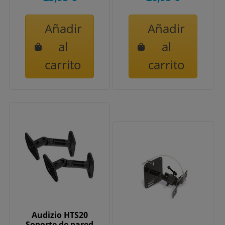
Añadir
Añadir
al
al
carrito
carrito
Audizio HTS20
Soporte de pared