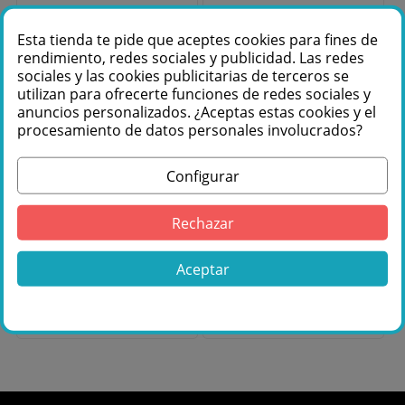
Esta tienda te pide que aceptes cookies para fines de
rendimiento, redes sociales y publicidad. Las redes
sociales y las cookies publicitarias de terceros se
utilizan para ofrecerte funciones de redes sociales y
anuncios personalizados. ¿Aceptas estas cookies y el
procesamiento de datos personales involucrados?
Fuera de stock
Fuera de stock
Configurar
Power Dynamics
MARK MINI MAX FX
PDM-D301BT
USB BT Mezclador 4+1
Rechazar
mezclador de 3
canales.
canales USB con
Reproductor/grabador.
tarjeta de sonido
Aceptar
172603
69,95 €
136,00 €