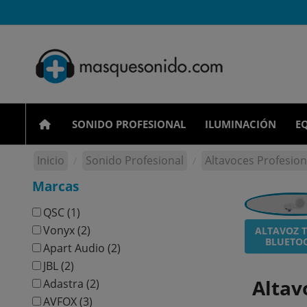
SONIDO PROFESIONAL
ILUMINACIÓN
EQ
Inicio
Sonido Profesional
Altavoces Profesion
Marcas
QSC
(1)
Vonyx
(2)
ALTAVOZ 
BLUETO
Apart Audio
(2)
JBL
(2)
Altav
Adastra
(2)
AVFOX
(3)