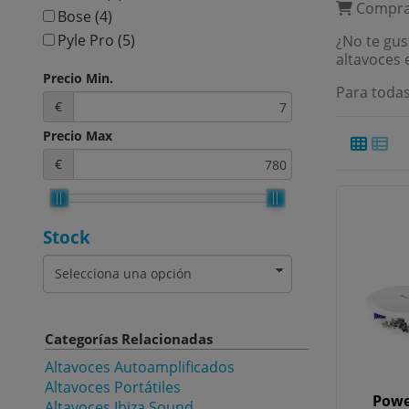
Compra 
Bose
(4)
Pyle Pro
(5)
¿No te gus
altavoces 
Mark
(7)
Precio Min.
Audio Music Systems
(7)
Para todas
€
Audiophony
(11)
Monacor
(14)
Precio Max
ECLER
(14)
€
Dap Audio
(23)
Fonestar
(38)
WORK Pro
(39)
Stock
Power Dynamics
(61)
Categorías Relacionadas
Altavoces Autoamplificados
Altavoces Portátiles
Powe
Altavoces Ibiza Sound