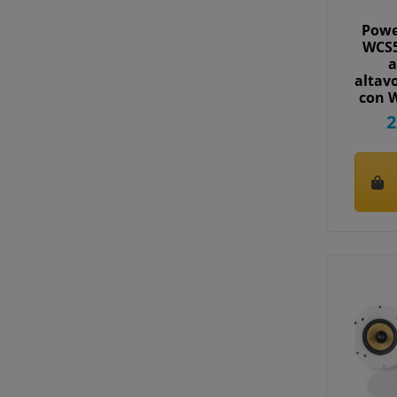
Powe
WCS5
a
altav
con W
2