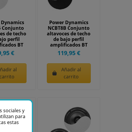
 Dynamics
Power Dynamics
 Conjunto
NCBT8B Conjunto
es de techo
altavoces de techo
ajo perfil
de bajo perfil
ficados BT
amplificados BT
.5"...
8"...
9,95 €
119,95 €
ñadir al
Añadir al
carrito
carrito
s sociales y
tilizan para
tas estas