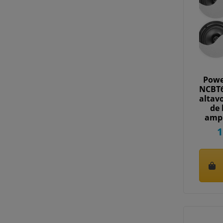
Powe
NCBT6
altav
de 
ampl
1