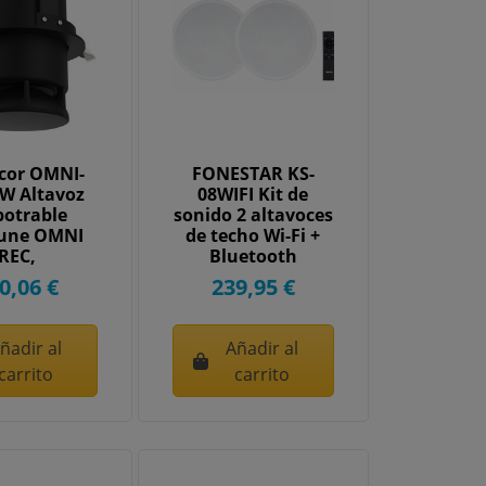
cor OMNI-
FONESTAR KS-
W Altavoz
08WIFI Kit de
otrable
sonido 2 altavoces
tune OMNI
de techo Wi-Fi +
REC,
Bluetooth
0,06 €
239,95 €
ñadir al
Añadir al
carrito
carrito