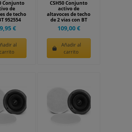
0 Conjunto
CSH50 Conjunto
tivo de
activo de
es de techo
altavoces de techo
BT 952554
de 2 vias con BT
100W 5,25"...
9,95 €
109,00 €
ñadir al
Añadir al
carrito
carrito