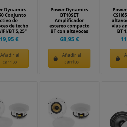
r Dynamics
Power Dynamics
Power
0 Conjunto
BT10SET
CSH65
ctivo de
Amplificador
altavo
oces de techo
estereo compacto
vías a
IFI/BT 5,25"
BT con altavoces
BT 1
952590
de techo 5" 952506
9
19,95 €
68,95 €
11
Añadir al
Añadir al
A
carrito
carrito