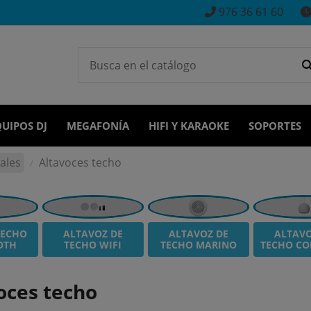
976 36 61 60
UIPOS DJ
MEGAFONÍA
HIFI Y KARAOKE
SOPORTES
ales
Altavoces techo
TECHO
ALTAVOZ DE
ALTAVOZ DE
ALTAVO
OTH
TECHO WIFI
TECHO MARINO
TECHO CO
oces techo