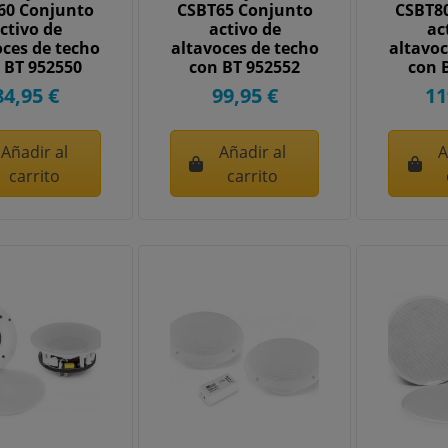
60 Conjunto
CSBT65 Conjunto
CSBT8
ctivo de
activo de
ac
oces de techo
altavoces de techo
altavoc
 BT 952550
con BT 952552
con 
84,95 €
99,95 €
11
Añadir al
Añadir al
A
carrito
carrito