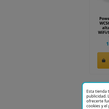
Powe
WCS6
alt
WiFi/
1
Esta tienda 
publicidad. 
ofrecerte fu
cookies y e