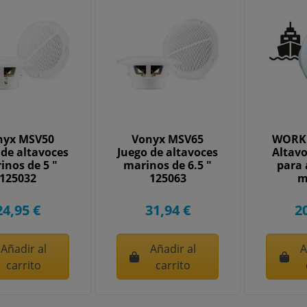
nyx MSV50
Vonyx MSV65
WORK 
 de altavoces
Juego de altavoces
Altavo
inos de 5 "
marinos de 6.5 "
para
125032
125063
m
24,95 €
31,94 €
2
Añadir al
Añadir al
A
carrito
carrito