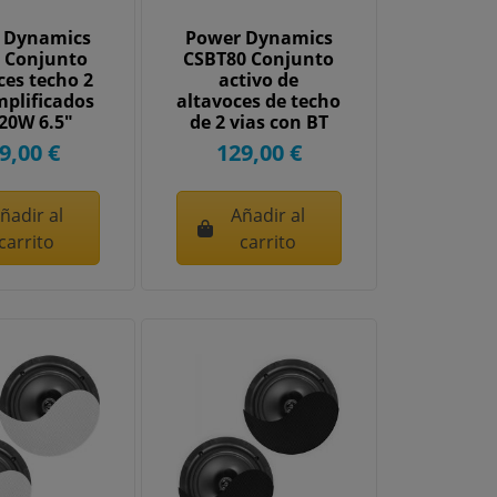
 Dynamics
Power Dynamics
 Conjunto
CSBT80 Conjunto
ces techo 2
activo de
mplificados
altavoces de techo
20W 6.5"
de 2 vias con BT
52582
140W 8"...
9,00 €
129,00 €
ñadir al
Añadir al
carrito
carrito