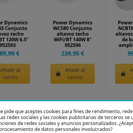
r Dynamics
Power Dynamics
Power
5 Conjunto
WCS80 Conjunto
NCBT6
avoz techo
altavoz techo
altavoc
BT 120W 6.5"
WiFi/BT 140W 8"
de b
952593
952596
ampli
6
89,99 €
239,95 €
9
Añadir al
Añadir al
A
carrito
carrito
te pide que aceptes cookies para fines de rendimiento, rede
Las redes sociales y las cookies publicitarias de terceros se u
nciones de redes sociales y anuncios personalizados. ¿Acep
l procesamiento de datos personales involucrados?