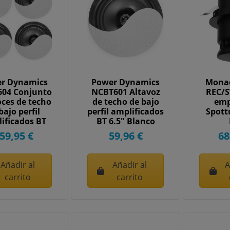
r Dynamics
Power Dynamics
Mona
04 Conjunto
NCBT601 Altavoz
REC/S
oces de techo
de techo de bajo
emp
bajo perfil
perfil amplificados
Spot
ificados BT
BT 6.5" Blanco
6.5"...
952628
59,95 €
59,96 €
68
Añadir al
Añadir al
A
carrito
carrito