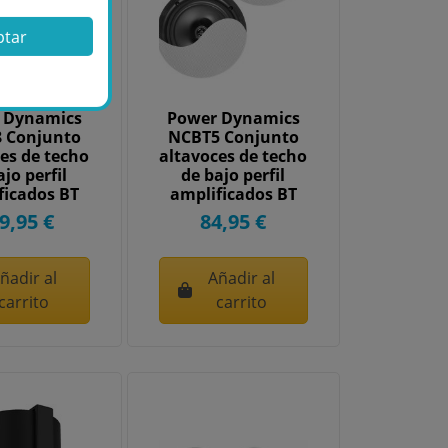
ptar
 Dynamics
Power Dynamics
 Conjunto
NCBT5 Conjunto
es de techo
altavoces de techo
ajo perfil
de bajo perfil
ficados BT
amplificados BT
8"...
5.25"...
9,95 €
84,95 €
ñadir al
Añadir al
carrito
carrito