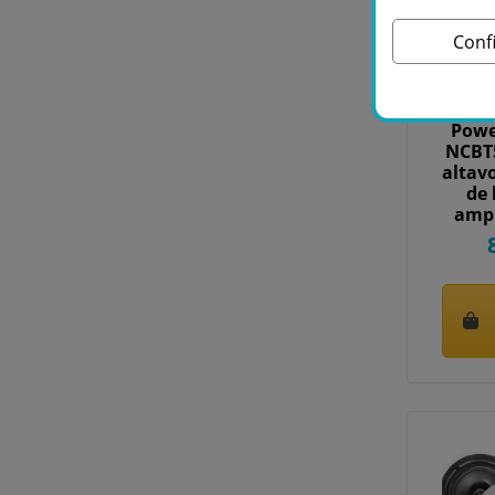
Conf
Powe
NCBT
altav
de 
ampl