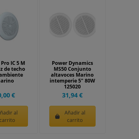
Pro IC 5 M
Power Dynamics
z de techo
MS50 Conjunto
 ambiente
altavoces Marino
arino
intemperie 5" 80W
125020
0,00 €
31,94 €
ñadir al
Añadir al
carrito
carrito