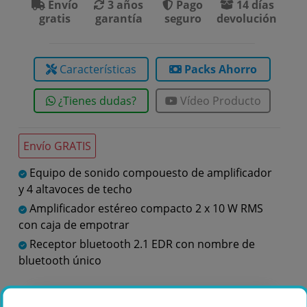
Envío
3 años
Pago
14 días
gratis
garantía
seguro
devolución
Características
Packs Ahorro
¿Tienes dudas?
Vídeo Producto
Envío GRATIS
Equipo de sonido compouesto de amplificador
y 4 altavoces de techo
Amplificador estéreo compacto 2 x 10 W RMS
con caja de empotrar
Receptor bluetooth 2.1 EDR con nombre de
bluetooth único