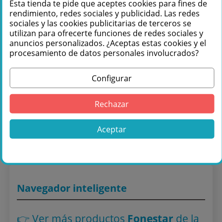
Te podemos ayudar
Esta tienda te pide que aceptes cookies para fines de
rendimiento, redes sociales y publicidad. Las redes
+34 976 36 61 60
sociales y las cookies publicitarias de terceros se
utilizan para ofrecerte funciones de redes sociales y
anuncios personalizados. ¿Aceptas estas cookies y el
procesamiento de datos personales involucrados?
Configurar
Comprar Fonestar KS-064 Equipo de Hilo
Rechazar
Musical en Másquesonido con envío
rápido
Aceptar
Lo encuentras también en: ,
Black Friday
,
Altavoces
techo
,
Altavoces Black Friday
Navegador inteligente
👉 Ver más productos
Fonestar
de la