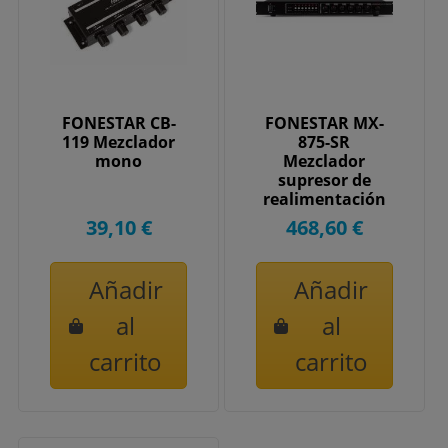
FONESTAR CB-
FONESTAR MX-
119 Mezclador
875-SR
mono
Mezclador
supresor de
realimentación
39,10 €
468,60 €
Añadir
Añadir
al
al
carrito
carrito