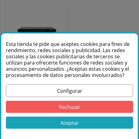
Esta tienda te pide que aceptes cookies para fines de
rendimiento, redes sociales y publicidad. Las redes
sociales y las cookies publicitarias de terceros se
Fuera de stock
utilizan para ofrecerte funciones de redes sociales y
Ecler SAM612T
anuncios personalizados. ¿Aceptas estas cookies y el
Mezclador de
MARK SPLITTER
procesamiento de datos personales involucrados?
Audio Analógico
1202 Splitter
para Instalación
DMX.
Configurar
Consulta más
180,00 €
información:
Rechazar
976 36 61 60
Aceptar