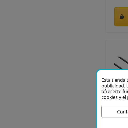
Esta tienda 
publicidad. 
ofrecerte fu
cookies y e
Von
Conf
Cable
jac