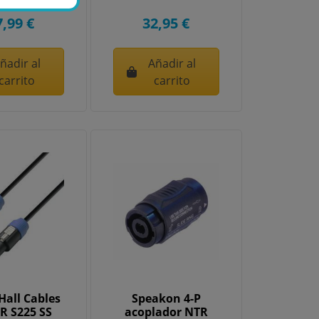
7,99 €
32,95 €
ñadir al
Añadir al
carrito
carrito
all Cables
Speakon 4-P
R S225 SS
acoplador NTR