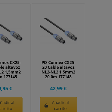
nnex CX25-
PD-Connex CX25-
le altavoz
20 Cable altavoz
L2 1,5mm2
NL2-NL2 1,5mm2
m 177145
20.0m 177148
9,95 €
42,99 €
ñadir al
Añadir al
carrito
carrito