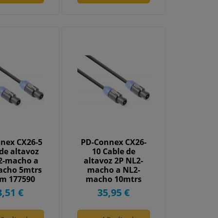
nex CX26-5
PD-Connex CX26-
de altavoz
10 Cable de
2-macho a
altavoz 2P NL2-
acho 5mtrs
macho a NL2-
m 177590
macho 10mtrs
2.5mm 177593
3,51 €
35,95 €