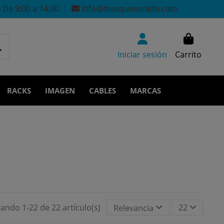
De 9:00 a 14:00
info@masquesonido.com
Iniciar sesión
Carrito
RACKS
IMAGEN
CABLES
MARCAS
ando 1-22 de 22 artículo(s)
22
Relevancia