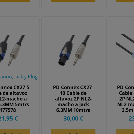
anon, Jack y Plug
nnex CX27-5
PD-Connex CX27-
PD-Con
e de altavoz
10 Cable de
Cable 
L2-macho a
altavoz 2P NL2-
2P NL
 6.3MM 5mtrs
macho a jack
NL2-m
177578
6.3MM 10mtrs
2.5m
177581
21,95 €
30,00 €
2