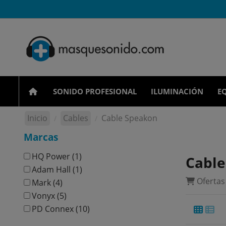
SONIDO PROFESIONAL
ILUMINACIÓN
EQ
Inicio
Cables
Cable Speakon
Marcas
HQ Power
(1)
Cable
Adam Hall
(1)
Ofertas
Mark
(4)
Vonyx
(5)
PD Connex
(10)