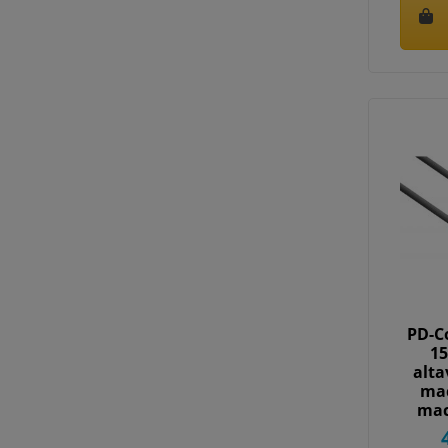
PD-C
15
alta
mac
mac
2.5