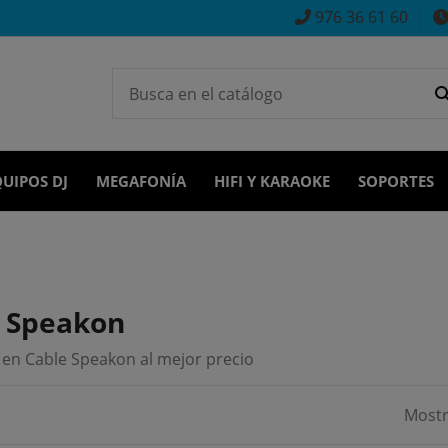
976 36 61 60
UIPOS DJ
MEGAFONÍA
HIFI Y KARAOKE
SOPORTES
 Speakon
 en Cable Speakon al mejor precio
Mostr