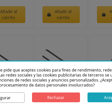
Añadir al
Añadir al
A
carrito
carrito
te pide que aceptes cookies para fines de rendimiento, rede
Las redes sociales y las cookies publicitarias de terceros se u
nciones de redes sociales y anuncios personalizados. ¿Acep
l procesamiento de datos personales involucrados?
yx CX305-5
Vonyx CX305-10
MARK M
Rechazar
Ace
igurar
 altavoz NL2-
Cable altavoz NL2-
para
k 6.3m (5m)
jack 6.3m (10m)
177710
177712