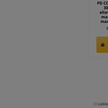
PD C
30
alta
mac
mac
El
cabl