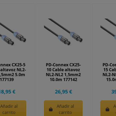
nnex CX25-5
PD-Connex CX25-
PD-Co
 altavoz NL2-
10 Cable altavoz
15 Cab
1,5mm2 5.0m
NL2-NL2 1,5mm2
NL2-N
177139
10.0m 177142
15.0
18,95 €
26,95 €
3
Añadir al
Añadir al
A
carrito
carrito