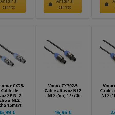
Añadir al
Añadir al
A
carrito
carrito
onnex CX26-
Vonyx CX302-5
Vonyx
 Cable de
Cable altavoz NL2
Cable a
voz 2P NL2-
- NL2 (5m) 177706
NL2 (1
ho a NL2-
ho 15mtrs
mm 177596
45,99 €
16,95 €
2