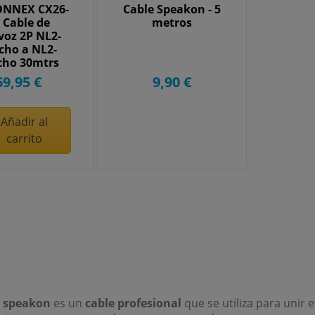
ONNEX CX26-
Cable Speakon - 5
 Cable de
metros
voz 2P NL2-
ho a NL2-
ho 30mtrs
69,95 €
9,90 €
Añadir al
carrito
e speakon
es un
cable profesional
que se utiliza para unir 