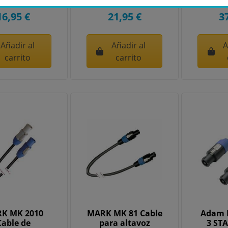
16,95 €
21,95 €
3
Añadir al
Añadir al
A
carrito
carrito
K MK 2010
MARK MK 81 Cable
Adam H
Cable de
para altavoz
3 STA