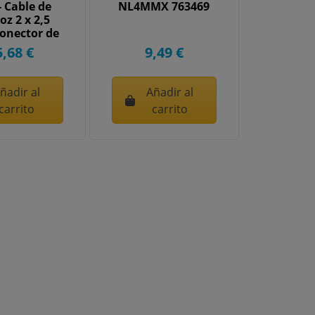
- Cable de
NL4MMX 763469
oz 2 x 2,5
onector de
tavoz...
5,68 €
9,49 €
ñadir al
Añadir al
carrito
carrito