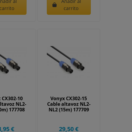
ñadir al
Añadir al
carrito
carrito
 CX302-10
Vonyx CX302-15
ltavoz NL2-
Cable altavoz NL2-
0m) 177708
NL2 (15m) 177709
3,95 €
29,50 €