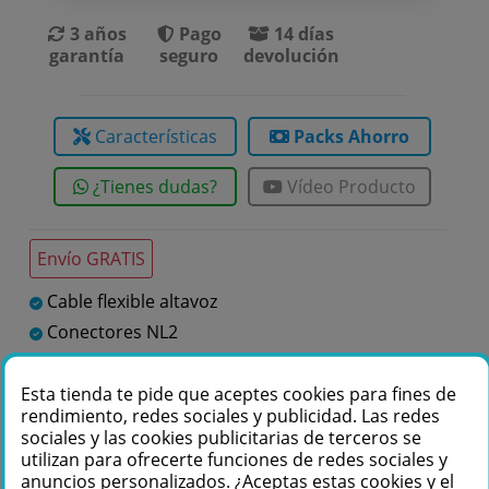
3 años
Pago
14 días
garantía
seguro
devolución
Características
Packs Ahorro
¿Tienes dudas?
Vídeo Producto
Envío GRATIS
Cable flexible altavoz
Conectores NL2
Varias longitudes disponibles
Esta tienda te pide que aceptes cookies para fines de
rendimiento, redes sociales y publicidad. Las redes
Te podemos ayudar
sociales y las cookies publicitarias de terceros se
utilizan para ofrecerte funciones de redes sociales y
+34 976 36 61 60
anuncios personalizados. ¿Aceptas estas cookies y el