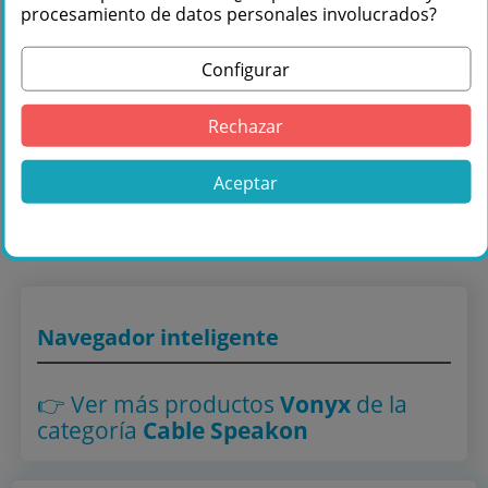
procesamiento de datos personales involucrados?
Configurar
Rechazar
Comprar Vonyx CX302-15 Cable altavoz
NL2-NL2 (15m) 177709 en Másquesonido
Aceptar
con envío rápido
Lo encuentras también en: ,
Cable Speakon
Navegador inteligente
👉 Ver más productos
Vonyx
de la
categoría
Cable Speakon