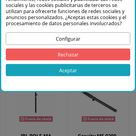
29,95 €
42,95 €
sociales y las cookies publicitarias de terceros se
utilizan para ofrecerte funciones de redes sociales y
anuncios personalizados. ¿Aceptas estas cookies y el
Añadir
Añadir
procesamiento de datos personales involucrados?
al
al
Configurar
carrito
carrito
Rechazar
Aceptar
Fuera de stock
Fuera de stock
JBL POLE-MA
Gravity MS 0200 -