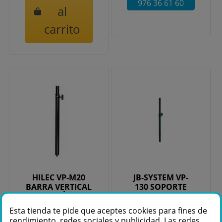
976 36 61 60
al
carrito
HILEC VP-M20
JB-SYSTEM VP-
BARRA VERTICAL
130 SOPORTE
CAJA ACÚSTICA
0.70M - 1.30M
Esta tienda te pide que aceptes cookies para fines de
rendimiento, redes sociales y publicidad. Las redes