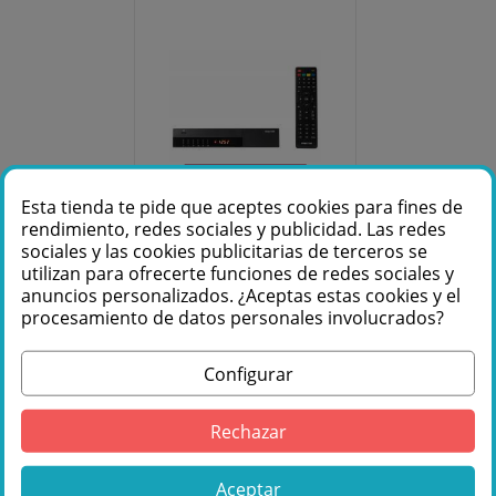
Fuera de stock
Esta tienda te pide que aceptes cookies para fines de
rendimiento, redes sociales y publicidad. Las redes
FONESTAR RDS-
sociales y las cookies publicitarias de terceros se
523HD
utilizan para ofrecerte funciones de redes sociales y
anuncios personalizados. ¿Aceptas estas cookies y el
procesamiento de datos personales involucrados?
Consulta más
Configurar
información:
976 36 61 60
Rechazar
Aceptar