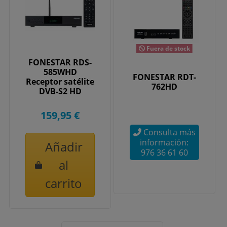
Fuera de stock
FONESTAR RDS-
585WHD
FONESTAR RDT-
Receptor satélite
762HD
DVB-S2 HD
159,95 €
Consulta más
información:
Añadir
976 36 61 60
al
carrito