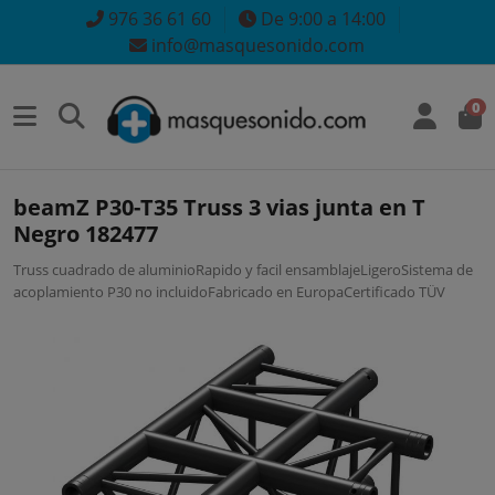
976 36 61 60
De 9:00 a 14:00
info@masquesonido.com
0
beamZ P30-T35 Truss 3 vias junta en T
Negro 182477
Truss cuadrado de aluminioRapido y facil ensamblajeLigeroSistema de
acoplamiento P30 no incluidoFabricado en EuropaCertificado TÜV