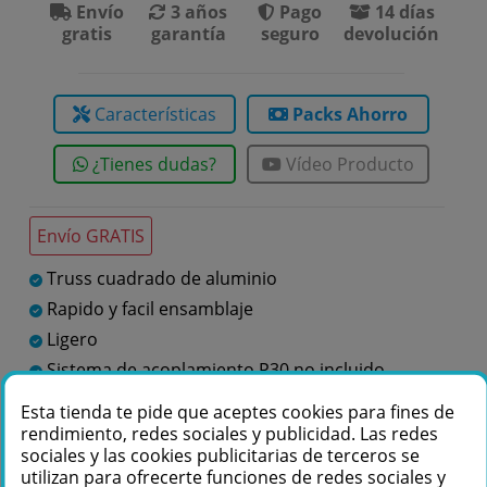
Envío
3 años
Pago
14 días
gratis
garantía
seguro
devolución
Características
Packs Ahorro
¿Tienes dudas?
Vídeo Producto
Envío GRATIS
Truss cuadrado de aluminio
Rapido y facil ensamblaje
Ligero
Sistema de acoplamiento P30 no incluido
Fabricado en Europa
Esta tienda te pide que aceptes cookies para fines de
rendimiento, redes sociales y publicidad. Las redes
sociales y las cookies publicitarias de terceros se
Te podemos ayudar
utilizan para ofrecerte funciones de redes sociales y