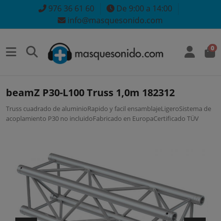
976 36 61 60
De 9:00 a 14:00
info@masquesonido.com
0
beamZ P30-L100 Truss 1,0m 182312
Truss cuadrado de aluminioRapido y facil ensamblajeLigeroSistema de
acoplamiento P30 no incluidoFabricado en EuropaCertificado TÜV