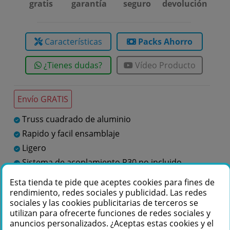
gratis
garantía
seguro
devolución
Características
Packs Ahorro
¿Tienes dudas?
Vídeo Producto
Envío GRATIS
Truss cuadrado de aluminio
Rapido y facil ensamblaje
Ligero
Sistema de acoplamiento P30 no incluido
Fabricado en Europa
Esta tienda te pide que aceptes cookies para fines de
rendimiento, redes sociales y publicidad. Las redes
sociales y las cookies publicitarias de terceros se
Te podemos ayudar
utilizan para ofrecerte funciones de redes sociales y
anuncios personalizados. ¿Aceptas estas cookies y el
+34 976 36 61 60