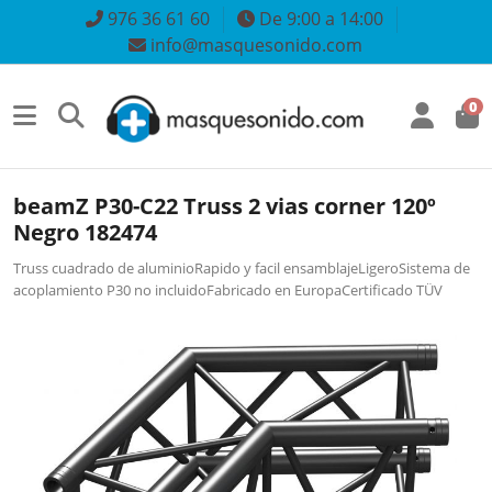
976 36 61 60
De 9:00 a 14:00
info@masquesonido.com
0
beamZ P30-C22 Truss 2 vias corner 120º
Negro 182474
Truss cuadrado de aluminioRapido y facil ensamblajeLigeroSistema de
acoplamiento P30 no incluidoFabricado en EuropaCertificado TÜV