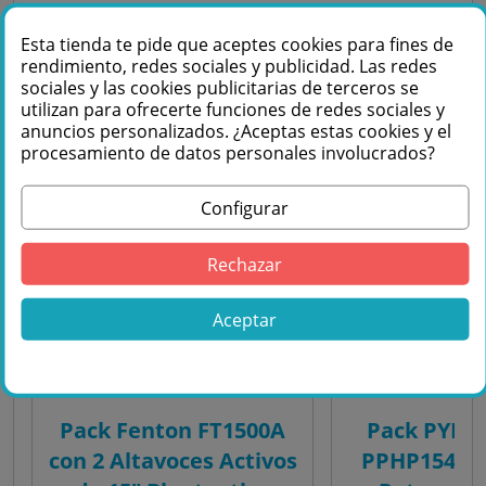
45
Esta tienda te pide que aceptes cookies para fines de
rendimiento, redes sociales y publicidad. Las redes
PACKS DISPONIBLES
sociales y las cookies publicitarias de terceros se
utilizan para ofrecerte funciones de redes sociales y
anuncios personalizados. ¿Aceptas estas cookies y el
procesamiento de datos personales involucrados?
PACK
PACK
Configurar
Rechazar
Aceptar
Pack Fenton FT1500A
Pack PYLE 
con 2 Altavoces Activos
PPHP1541 -