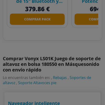
de 15" Bluetooth y
Potencia
Soportes
379.86 €
694.
COMPRAR PACK
COMPRAR
Comprar Vonyx LS01K Juego de soporte de
altavoz en bolsa 180550 en Másquesonido
con envío rápido
Lo encuentras también en: ,
Rebajas
,
Soportes de
altavoz
,
Soporte Altavoces pie
Navegador inteligente