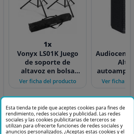
1x
2
Vonyx LS01K Juego
Audiocente
de soporte de
Alta
altavoz en bolsa
autoamplif
180550
1100W RMS
Ver ficha del producto
Ver ficha de
Esta tienda te pide que aceptes cookies para fines de
rendimiento, redes sociales y publicidad. Las redes
sociales y las cookies publicitarias de terceros se
Vonyx LS01K Juego de soporte de
Ver más
utilizan para ofrecerte funciones de redes sociales y
altavoz en bolsa 180550
anuncios personalizados. ¿Aceptas estas cookies y el