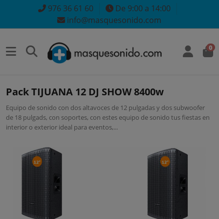
976 36 61 60
De 9:00 a 14:00
info@masquesonido.com
0
Pack TIJUANA 12 DJ SHOW 8400w
Equipo de sonido con dos altavoces de 12 pulgadas y dos subwoofer
de 18 pulgads, con soportes, con estes equipo de sonido tus fiestas en
interior o exterior ideal para eventos,...