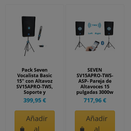
Pack Seven
SEVEN
Vocalista Basic
SV15APRO-TWS-
15" con Altavoz
ASP- Pareja de
SV15APRO-TWS,
Altavoces 15
Soporte y
pulgadas 3000w
Micrófono
TWS - Medium
399,95 €
717,96 €
Inalámbrico
Añadir
Añadir
al
al