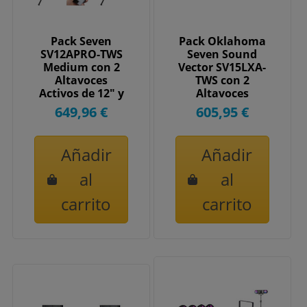
Pack Seven
Pack Oklahoma
SV12APRO-TWS
Seven Sound
Medium con 2
Vector SV15LXA-
Altavoces
TWS con 2
Activos de 12" y
Altavoces
Soportes
Activos 15",
649,96 €
605,95 €
Soportes y...
Añadir
Añadir
al
al
carrito
carrito