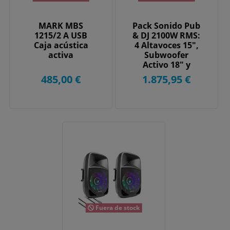
MARK MBS
Pack Sonido Pub
1215/2 A USB
& DJ 2100W RMS:
Caja acústica
4 Altavoces 15",
activa
Subwoofer
Activo 18" y
Mesa DJ con USB
485,00 €
1.875,95 €
Fuera de stock