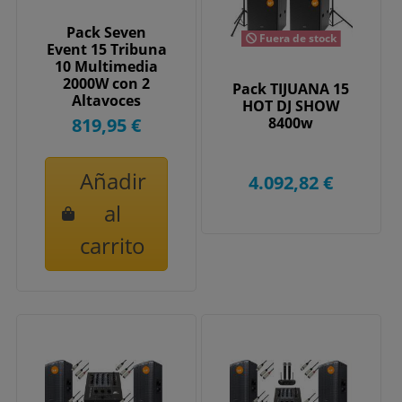
Pack Seven
Fuera de stock
Event 15 Tribuna
10 Multimedia
2000W con 2
Pack TIJUANA 15
Altavoces
HOT DJ SHOW
Portátiles,
819,95 €
8400w
Soportes,...
Añadir
4.092,82 €
al
carrito