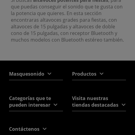
Si buscas
altavoces potentes para fiestas
, para
que puedas conseguir el sonido que te gusta con
la potencia que quieres. En esta sección
encontraras altavoces grades para fiestas, con
altavoces de 15 pulgadas y altavoces de doble
cono de 15 pulgadas, con receptor Bluetooth y
muchos modelos con Bluetooth estéreo también.
Masquesonido
Productos
Categorías que te
Visita nuestras
pueden interesar
tiendas destacadas
Contáctenos