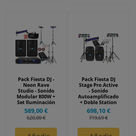
Pack Fiesta DJ -
Pack Fiesta DJ
Neon Rave
Stage Pro Active
Studio - Sonido
- Sonido
Modular 800W +
Autoamplificado
Set Iluminación
+ Doble Station
Flúor UV &
PartyBar & UV
589,00 €
698,10 €
Humo
620,00 €
719,69 €