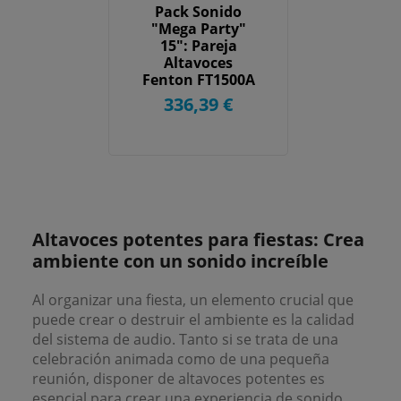
Pack Sonido
"Mega Party"
15": Pareja
Altavoces
Fenton FT1500A
(2x 800W) + Cable
336,39 €
Link
Altavoces potentes para fiestas: Crea
ambiente con un sonido increíble
Al organizar una fiesta, un elemento crucial que
puede crear o destruir el ambiente es la calidad
del sistema de audio. Tanto si se trata de una
celebración animada como de una pequeña
reunión, disponer de altavoces potentes es
esencial para crear una experiencia de sonido