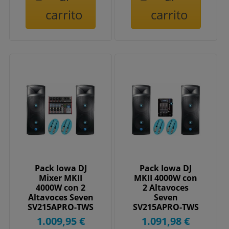
carrito
carrito
Pack Iowa DJ
Pack Iowa DJ
Mixer MKII
MKII 4000W con
4000W con 2
2 Altavoces
Altavoces Seven
Seven
SV215APRO-TWS
SV215APRO-TWS
y Mesa Power
y Mesa MARK
1.009,95 €
1.091,98 €
Dynamics
SION