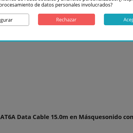
l procesamiento de datos personales involucrados?
Rechazar
Ace
igurar
AT6A Data Cable 15.0m en Másquesonido con