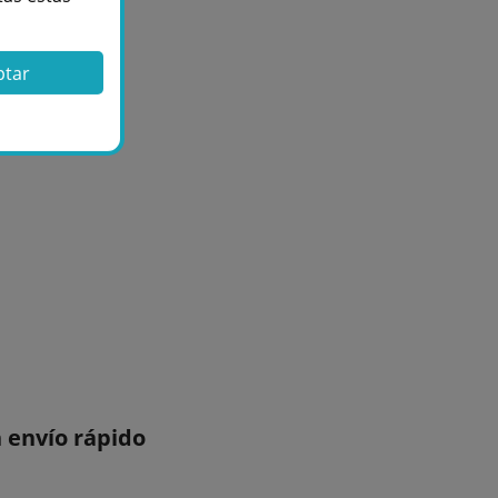
ptar
 envío rápido