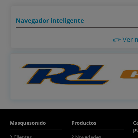
Navegador inteligente
👉 Ver 
Masquesonido
Productos
Ca
p
Clientes
Novedades