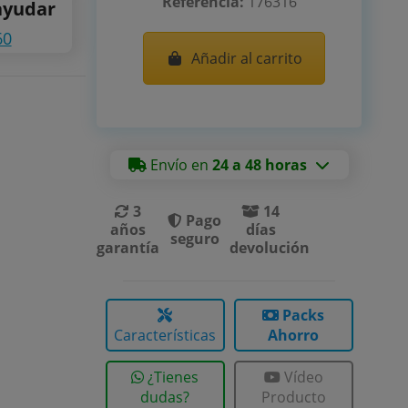
Referencia:
176316
ayudar
60
Añadir al carrito
Envío en
24 a 48 horas
3
14
Pago
años
días
seguro
garantía
devolución
Packs
Características
Ahorro
¿Tienes
Vídeo
dudas?
Producto