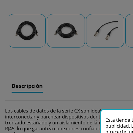
Descripción
Los cables de datos de la serie CX son ideales para una 
interconectar y parchear dispositivos dentro de una red 
Esta tienda 
trenzado estañado y un aislamiento de lámina. Este dis
publicidad. 
RJ45, lo que garantiza conexiones confiables. Además, la c
ofrecerte fu