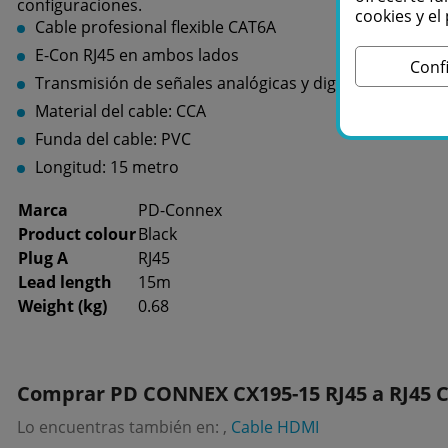
configuraciones.
cookies y e
Cable profesional flexible CAT6A
E-Con RJ45 en ambos lados
Conf
Transmisión de señales analógicas y digitales
Material del cable: CCA
Funda del cable: PVC
Longitud: 15 metro
Marca
PD-Connex
Product colour
Black
Plug A
RJ45
Lead length
15m
Weight (kg)
0.68
Comprar PD CONNEX CX195-15 RJ45 a RJ45 C
Lo encuentras también en: ,
Cable HDMI