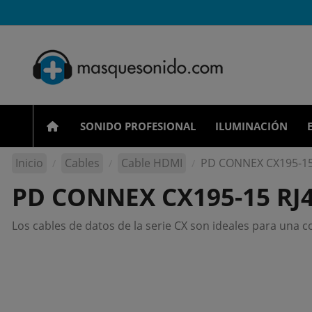
SONIDO PROFESIONAL
ILUMINACIÓN
Inicio
Cables
Cable HDMI
PD CONNEX CX195-15 
PD CONNEX CX195-15 RJ4
Los cables de datos de la serie CX son ideales para una c