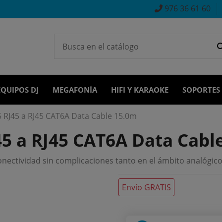
976 36 61 60
EQUIPOS DJ
MEGAFONÍA
HIFI Y KARAOKE
SOPORTES
RJ45 a RJ45 CAT6A Data Cable 15.0m
5 a RJ45 CAT6A Data Cabl
onectividad sin complicaciones tanto en el ámbito analógico
Envío GRATIS