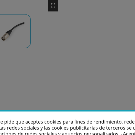
conectividad sin complicaciones tanto en el ámbito analógic
sin esfuerzo. Construido con precisión, el cable cuenta con
te pide que aceptes cookies para fines de rendimiento, rede
eño previene eficazmente perturbaciones e interferencias.
Las redes sociales y las cookies publicitarias de terceros se u
ubierta del cable de PVC brinda flexibilidad, lo que permite
nciones de redes sociales y anuncios personalizados. ¿Acep