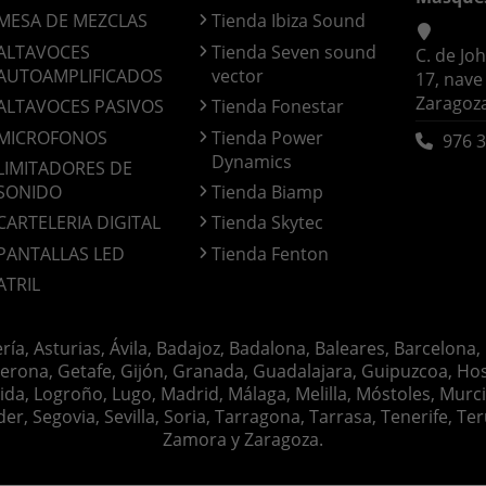
MESA DE MEZCLAS
Tienda Ibiza Sound
ALTAVOCES
Tienda Seven sound
C. de Jo
AUTOAMPLIFICADOS
vector
17, nave
Zaragoz
ALTAVOCES PASIVOS
Tienda Fonestar
MICROFONOS
Tienda Power
976 3
Dynamics
LIMITADORES DE
SONIDO
Tienda Biamp
CARTELERIA DIGITAL
Tienda Skytec
PANTALLAS LED
Tienda Fenton
ATRIL
ería, Asturias, Ávila, Badajoz, Badalona, Baleares, Barcelona,
erona, Getafe, Gijón, Granada, Guadalajara, Guipuzcoa, Hosp
ida, Logroño, Lugo, Madrid, Málaga, Melilla, Móstoles, Murc
Segovia, Sevilla, Soria, Tarragona, Tarrasa, Tenerife, Teruel
Zamora y Zaragoza.