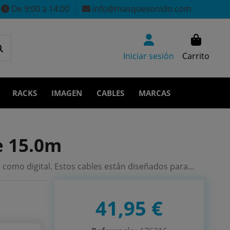
De 9:00 a 14:00
info@masquesonido.com
Iniciar sesión
Carrito
RACKS
IMAGEN
CABLES
MARCAS
e 15.0m
 como digital. Estos cables están diseñados para...
41,95 €