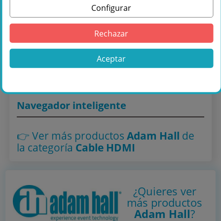
Configurar
Comprar Adam Hall Cables 3 STAR CAT6A
Rechazar
30m - en Másquesonido con envío rápido
Aceptar
Lo encuentras también en: ,
Cable HDMI
Navegador inteligente
👉 Ver más productos
Adam Hall
de
la categoría
Cable HDMI
¿Quieres ver
más productos
Adam Hall
?