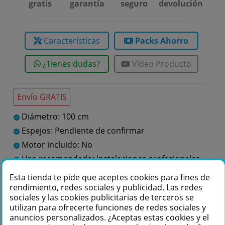
gratis
garantía
seguro
devolución
Características
Packs Ahorro
¿Tienes dudas?
Vídeo Producto
Envío GRATIS
Diámetro: 100 cm
Espejos: Pendiente de confirmar
Motor incluido: No
Uso recomendado: Instalaciones profesionales
y grandes espacios
Esta tienda te pide que aceptes cookies para fines de
rendimiento, redes sociales y publicidad. Las redes
sociales y las cookies publicitarias de terceros se
Te podemos ayudar
utilizan para ofrecerte funciones de redes sociales y
anuncios personalizados. ¿Aceptas estas cookies y el
+34 976 36 61 60