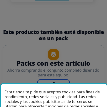
Este producto también está disponible
en un pack
Packs con este artículo
Ahorra comprando el conjunto completo diseñado
para este equipo.
1
Esta tienda te pide que aceptes cookies para fines de
PACKS DISPONIBLES
rendimiento, redes sociales y publicidad. Las redes
sociales y las cookies publicitarias de terceros se
utilizan para ofrecerte funciones de redes sociales y