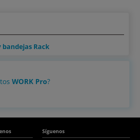
y bandejas Rack
ctos
WORK Pro
?
enos
Síguenos