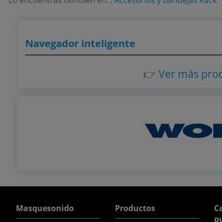
Lo encuentras también en: ,
Accesorios y bandejas Rack
Navegador inteligente
👉 Ver más pro
Masquesonido
Productos
Ca
p