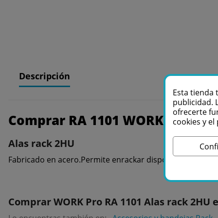
Descripción
Esta tienda 
publicidad. 
ofrecerte fu
Comprar RA 1101 WORK Pro Alas
cookies y e
Alas rack 2HU
Conf
Fabricado en acero.Permite enrackar dispositivos.Anchur
Comprar WORK Pro RA 1101 Alas rack 2HU e