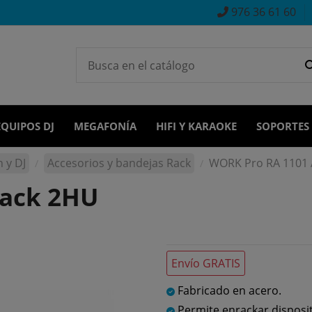
976 36 61 60
EQUIPOS DJ
MEGAFONÍA
HIFI Y KARAOKE
SOPORTES
 y DJ
Accesorios y bandejas Rack
WORK Pro RA 1101 
rack 2HU
Envío GRATIS
Fabricado en acero.
Permite enrackar disposit