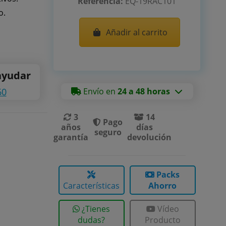
Referencia:
EQ-19RAC101
o.
Añadir al carrito
ayudar
60
Envío en
24 a 48 horas
3
14
Pago
años
días
seguro
garantía
devolución
Packs
Características
Ahorro
¿Tienes
Vídeo
dudas?
Producto