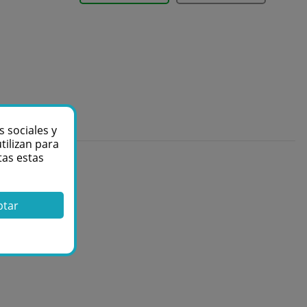
s sociales y
tilizan para
tas estas
ptar