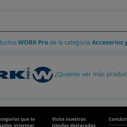
ductos
WORK Pro
de la categoría
Accesorios 
¿Quieres ver más produ
tegorías que te
Visita nuestras
Contáct
ueden interesar
tiendas destacadas