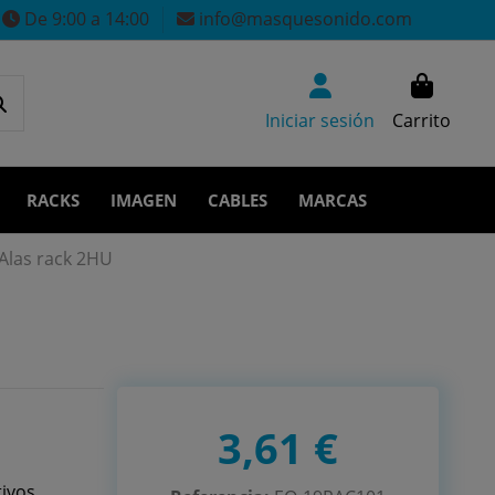
De 9:00 a 14:00
info@masquesonido.com
Iniciar sesión
Carrito
RACKS
IMAGEN
CABLES
MARCAS
Alas rack 2HU
3,61 €
ivos.