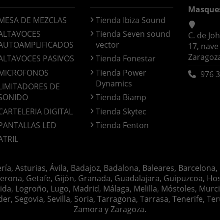
Masque
MESA DE MEZCLAS
Tienda Ibiza Sound
ALTAVOCES
Tienda Seven sound
C. de Jo
AUTOAMPLIFICADOS
vector
17, nave
Zaragoz
ALTAVOCES PASIVOS
Tienda Fonestar
MICROFONOS
Tienda Power
976 3
Dynamics
LIMITADORES DE
SONIDO
Tienda Biamp
CARTELERIA DIGITAL
Tienda Skytec
PANTALLAS LED
Tienda Fenton
ATRIL
ería, Asturias, Ávila, Badajoz, Badalona, Baleares, Barcelona,
erona, Getafe, Gijón, Granada, Guadalajara, Guipuzcoa, Hosp
ida, Logroño, Lugo, Madrid, Málaga, Melilla, Móstoles, Murc
Segovia, Sevilla, Soria, Tarragona, Tarrasa, Tenerife, Teruel
Zamora y Zaragoza.