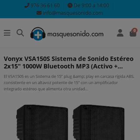
976 36 61 60
De 9:00 a 14:00
info@masquesonido.com
0
Vonyx VSA150S Sistema de Sonido Estéreo
2x15" 1000W Bluetooth MP3 (Activo +
Pasivo)
El VSA150S es un Sistema de 15” plug &amp; play en carcasa rígida ABS,
consistente en un altavoz potente de 15" con un amplificador
integrado estéreo que alimenta otra unidad...