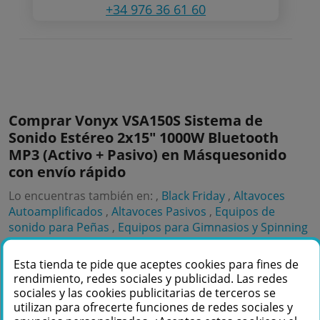
+34 976 36 61 60
Comprar Vonyx VSA150S Sistema de
Sonido Estéreo 2x15" 1000W Bluetooth
MP3 (Activo + Pasivo) en Másquesonido
con envío rápido
Lo encuentras también en: ,
Black Friday
,
Altavoces
Autoamplificados
,
Altavoces Pasivos
,
Equipos de
sonido para Peñas
,
Equipos para Gimnasios y Spinning
,
Equipos de sonido para Fiestas
,
Altavoces Black Friday
,
Equipos de sonido Black Friday
,
Altavoces
Esta tienda te pide que aceptes cookies para fines de
Amplificados 15 Pulgadas
,
Altavoces Fiesta
,
Altavoces
rendimiento, redes sociales y publicidad. Las redes
Pasivos 15"
sociales y las cookies publicitarias de terceros se
utilizan para ofrecerte funciones de redes sociales y