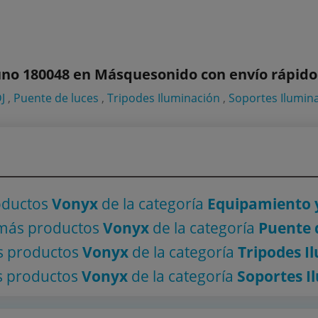
uno 180048 en Másquesonido con envío rápido
J
,
Puente de luces
,
Tripodes Iluminación
,
Soportes Ilumin
oductos
Vonyx
de la categoría
Equipamiento y
 más productos
Vonyx
de la categoría
Puente 
s productos
Vonyx
de la categoría
Tripodes I
s productos
Vonyx
de la categoría
Soportes I