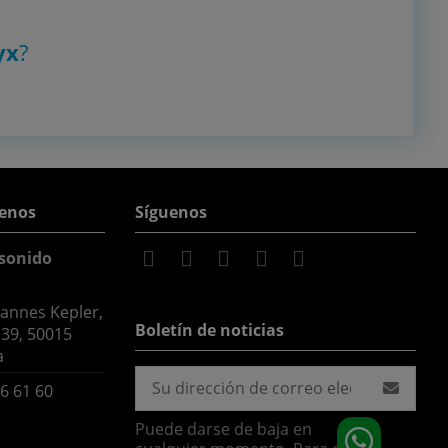
yx
?
enos
Síguenos
sonido
hannes Kepler,
Boletín de noticias
 39, 50015
a
6 61 60
Puede darse de baja en