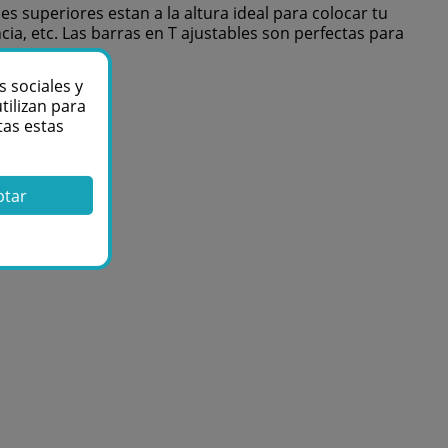
es superiores estan a la altura ideal para colocar tu
ia, etc. Las barras en T ajustables son perfectas para
s sociales y
tilizan para
tas estas
ptar