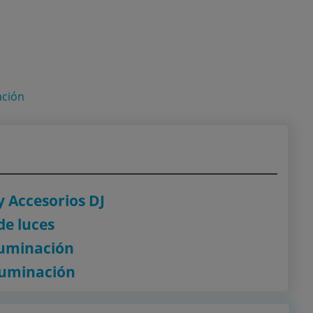
ación
 Accesorios DJ
de luces
luminación
luminación