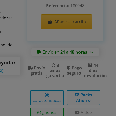
Referencia:
180048
J
cadores,
Añadir al carrito
a
solido
Envío en
24 a 48 horas
ayudar
3
14
Envío
Pago
años
días
60
gratis
seguro
garantía
devolución
Packs
Características
Ahorro
¿Tienes
Vídeo