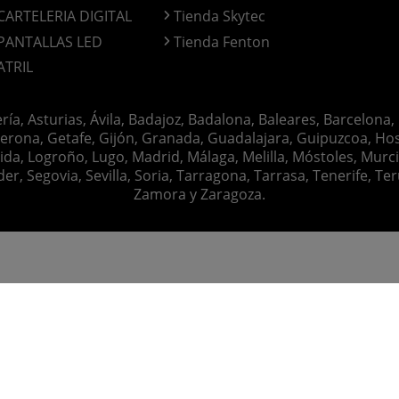
CARTELERIA DIGITAL
Tienda Skytec
PANTALLAS LED
Tienda Fenton
ATRIL
ería, Asturias, Ávila, Badajoz, Badalona, Baleares, Barcelona,
erona, Getafe, Gijón, Granada, Guadalajara, Guipuzcoa, Hosp
ida, Logroño, Lugo, Madrid, Málaga, Melilla, Móstoles, Murc
Segovia, Sevilla, Soria, Tarragona, Tarrasa, Tenerife, Teruel
Zamora y Zaragoza.