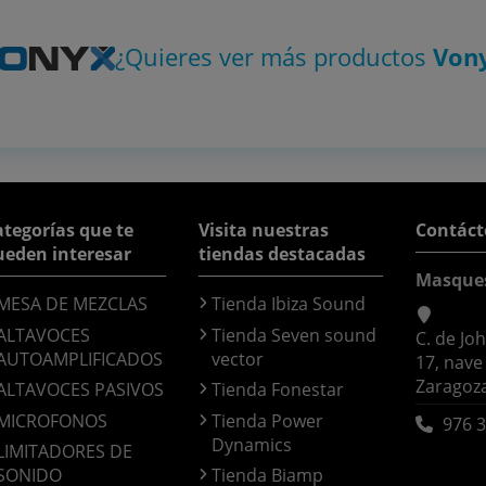
¿Quieres ver más productos
Von
tegorías que te
Visita nuestras
Contáct
ueden interesar
tiendas destacadas
Masque
MESA DE MEZCLAS
Tienda Ibiza Sound
ALTAVOCES
Tienda Seven sound
C. de Jo
AUTOAMPLIFICADOS
vector
17, nave
Zaragoz
ALTAVOCES PASIVOS
Tienda Fonestar
MICROFONOS
Tienda Power
976 3
Dynamics
LIMITADORES DE
SONIDO
Tienda Biamp