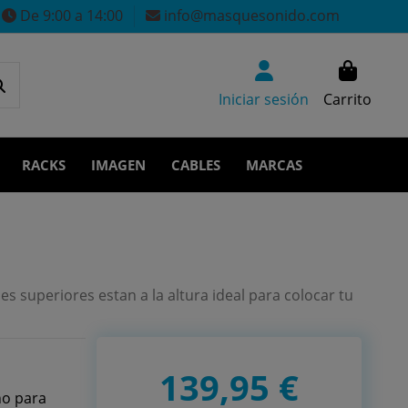
De 9:00 a 14:00
info@masquesonido.com
Iniciar sesión
Carrito
RACKS
IMAGEN
CABLES
MARCAS
es superiores estan a la altura ideal para colocar tu
139,95 €
no para