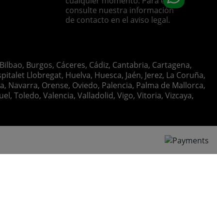
cualquier momento. Para ello,
consulte nuestra información
de contacto en el aviso legal.
 Bilbao, Burgos, Cáceres, Cádiz, Cantabria, Cartagena,
italet Llobregat, Huelva, Huesca, Jaén, Jerez, La Coruña,
ia, Navarra, Orense, Oviedo, Palencia, Palma de Mallorca,
, Toledo, Valencia, Valladolid, Vigo, Vitoria, Vizcaya,