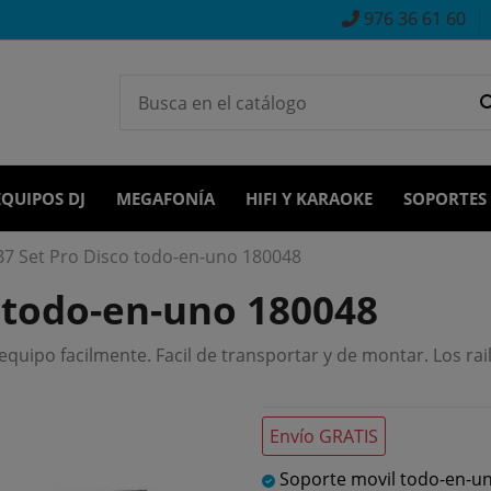
976 36 61 60
EQUIPOS DJ
MEGAFONÍA
HIFI Y KARAOKE
SOPORTES
7 Set Pro Disco todo-en-uno 180048
 todo-en-uno 180048
quipo facilmente. Facil de transportar y de montar. Los rail
Envío GRATIS
Soporte movil todo-en-u