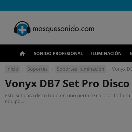
SONIDO PROFESIONAL
ILUMINACIÓN
Inicio
Soportes
Soportes Iluminación
Vonyx DB
Vonyx DB7 Set Pro Disco
Este set para disco todo-en-uno permite colocar todo tu e
equipo...