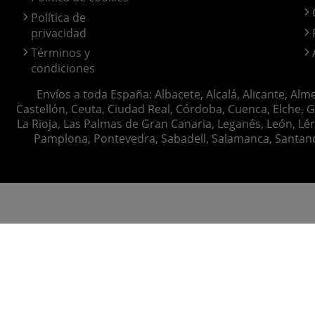
Política de
privacidad
Términos y
condiciones
Envíos a toda España: Albacete, Alcalá, Alicante, Alm
Castellón, Ceuta, Ciudad Real, Córdoba, Cuenca, Elche, G
La Rioja, Las Palmas de Gran Canaria, Leganés, León, Lér
Pamplona, Pontevedra, Sabadell, Salamanca, Santander, 