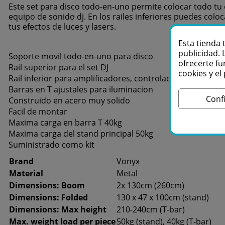
Este set para disco todo-en-uno permite colocar todo tu e
equipo de sonido dj. En los railes inferiores puedes colo
tus efectos de luces y lasers.
Esta tienda 
publicidad. 
Soporte movil todo-en-uno para disco
ofrecerte fu
Rail superior para el set DJ
cookies y e
Rail inferior para amplificadores, controladores, etc
Barras en T ajustales para iluminacion
Conf
Construido en acero muy solido
Facil de montar
Maxima carga en barra T 40kg
Maxima carga del stand principal 50kg
Suministrado como kit
Brand
Vonyx
Material
Metal
Dimensions: Boom
2x 130cm (260cm)
Dimensions: Folded
130 x 47 x 100cm (stand)
Dimensions: Max height
210-240cm (T-bar)
Max. weight load per piece
50kg (stand), 40kg (T-bar)