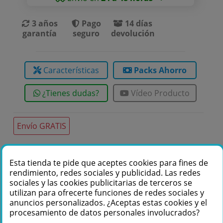
3 años
Pago
14 días
garantía
seguro
devolución
Características
Packs Ahorro
¿Tienes dudas?
Vídeo Producto
Envío GRATIS
Esta tienda te pide que aceptes cookies para fines de
Te podemos ayudar
rendimiento, redes sociales y publicidad. Las redes
+34 976 36 61 60
sociales y las cookies publicitarias de terceros se
utilizan para ofrecerte funciones de redes sociales y
anuncios personalizados. ¿Aceptas estas cookies y el
procesamiento de datos personales involucrados?