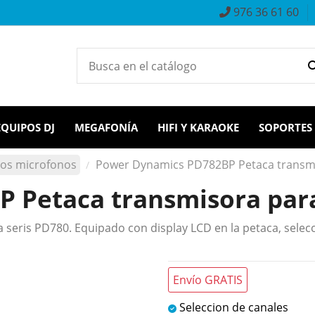
976 36 61 60
EQUIPOS DJ
MEGAFONÍA
HIFI Y KARAOKE
SOPORTES
ios microfonos
Power Dynamics PD782BP Petaca transmi
 Petaca transmisora para
seris PD780. Equipado con display LCD en la petaca, selecc
Envío GRATIS
Seleccion de canales