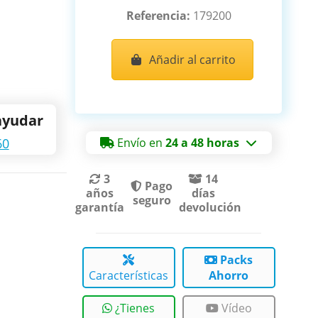
Referencia:
179200
Añadir al carrito
ayudar
60
Envío en
24 a 48 horas
3
14
Pago
años
días
seguro
garantía
devolución
Packs
Características
Ahorro
¿Tienes
Vídeo