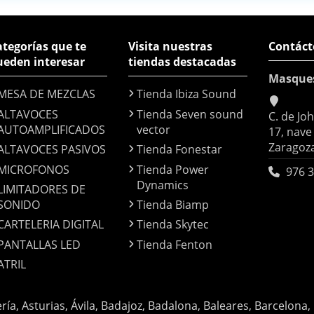
tegorías que te
Visita nuestras
Contáct
ueden interesar
tiendas destacadas
Masque
MESA DE MEZCLAS
Tienda Ibiza Sound
ALTAVOCES
Tienda Seven sound
C. de Jo
AUTOAMPLIFICADOS
vector
17, nave
Zaragoz
ALTAVOCES PASIVOS
Tienda Fonestar
MICROFONOS
Tienda Power
976 3
Dynamics
LIMITADORES DE
SONIDO
Tienda Biamp
CARTELERIA DIGITAL
Tienda Skytec
PANTALLAS LED
Tienda Fenton
ATRIL
ería, Asturias, Ávila, Badajoz, Badalona, Baleares, Barcelona,