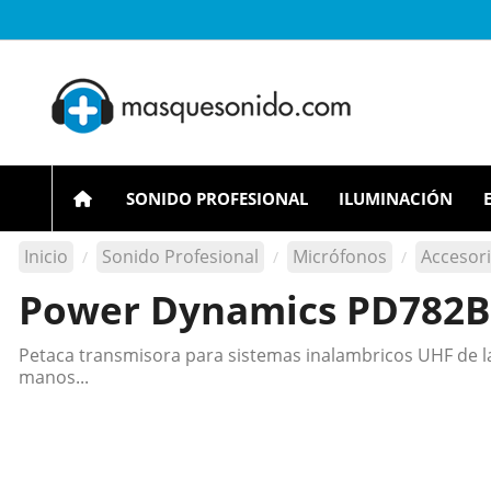
SONIDO PROFESIONAL
ILUMINACIÓN
Inicio
Sonido Profesional
Micrófonos
Accesor
Power Dynamics PD782BP
Petaca transmisora para sistemas inalambricos UHF de la 
manos...