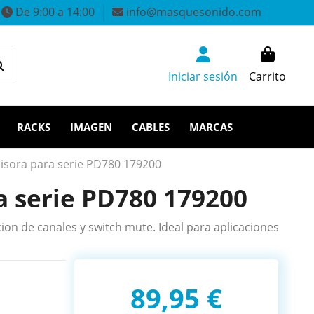
De 9:00 a 14:00
info@masquesonido.com
Iniciar sesión
Carrito
RACKS
IMAGEN
CABLES
MARCAS
sora para serie PD780 179200
 serie PD780 179200
ion de canales y switch mute. Ideal para aplicaciones
89,95 €