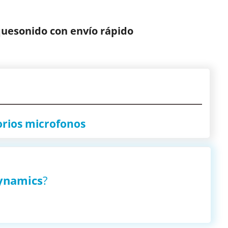
uesonido con envío rápido
orios microfonos
ynamics
?