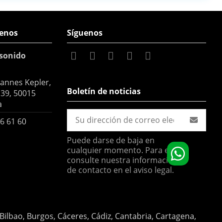
enos
Síguenos
sonido
hannes Kepler,
Boletín de noticias
 39, 50015
a
6 61 60
Puede darse de baja en
cualquier momento. Para ello,
consulte nuestra información
de contacto en el aviso legal.
 Bilbao, Burgos, Cáceres, Cádiz, Cantabria, Cartagena,