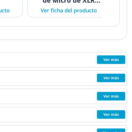
de Micro de XLR
hembra a XLR macho
ucto
Ver ficha del producto
10 m
Ver más
Ver más
Ver más
Ver más