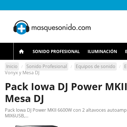
SONIDO PROFESIONAL
ILUMINACIÓN
Inicio
Sonido Profesional
Equipos de sonido
E
Vonyx y Mesa DJ
Pack Iowa DJ Power MKII
Mesa DJ
Pack Iowa DJ Power MKII 6600W con 2 altavoces autoamp
MIX6USB,...