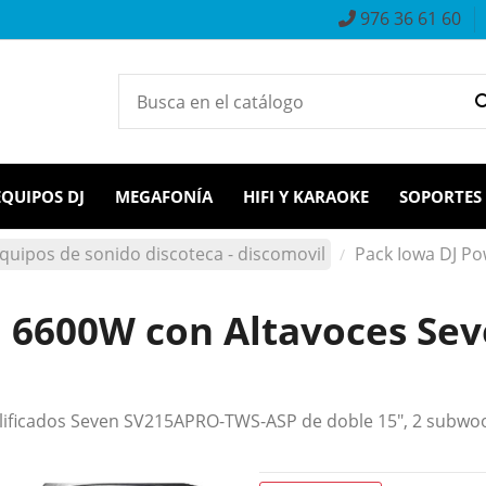
976 36 61 60
EQUIPOS DJ
MEGAFONÍA
HIFI Y KARAOKE
SOPORTES
quipos de sonido discoteca - discomovil
Pack Iowa DJ Po
 6600W con Altavoces Sev
lificados Seven SV215APRO-TWS-ASP de doble 15", 2 subwoo