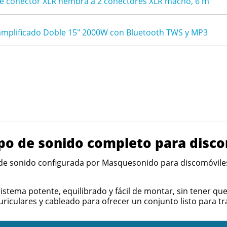
de conector XLR hembra a 2 conectores XLR macho, 6 m
mplificado Doble 15" 2000W con Bluetooth TWS y MP3
o de sonido completo para disco
e sonido configurada por Masquesonido para discomóviles, c
sistema potente, equilibrado y fácil de montar, sin tener 
riculares y cableado para ofrecer un conjunto listo para tr