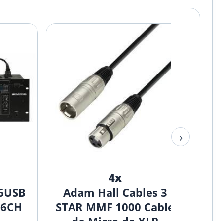
Ad
S
C
co
V
a
›
4x
X6USB
Adam Hall Cables 3
 6CH
STAR MMF 1000 Cable