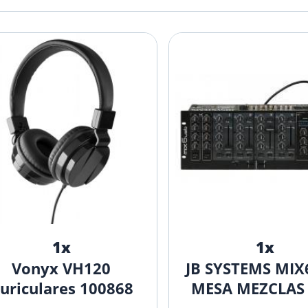
1x
1x
Vonyx VH120
JB SYSTEMS MI
uriculares 100868
MESA MEZCLAS