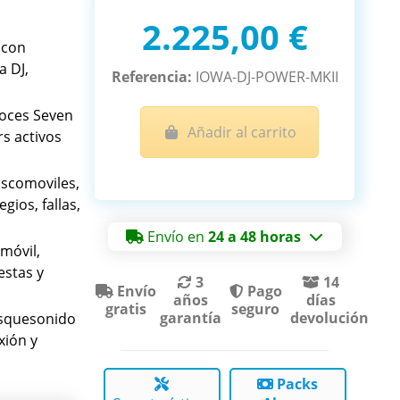
2.225,00 €
 con
a DJ,
Referencia:
IOWA-DJ-POWER-MKII
voces Seven
Añadir al carrito
s activos
iscomoviles,
gios, fallas,
Envío en
24 a 48 horas
móvil,
estas y
3
14
Envío
Pago
años
días
gratis
seguro
garantía
devolución
squesonido
xión y
Packs