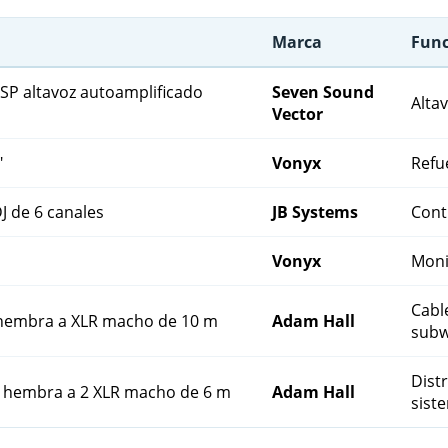
Marca
Func
P altavoz autoamplificado
Seven Sound
Altav
Vector
"
Vonyx
Refu
 de 6 canales
JB Systems
Contr
Vonyx
Moni
Cabl
 hembra a XLR macho de 10 m
Adam Hall
subw
Distr
 hembra a 2 XLR macho de 6 m
Adam Hall
sist