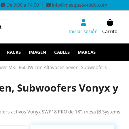
De 9:00 a 14:00
info@masquesonido.com
Iniciar sesión
Carrito
RACKS
IMAGEN
CABLES
MARCAS
wer MKII 6600W con Altavoces Seven, Subwoofers
en, Subwoofers Vonyx y
fers activos Vonyx SWP18 PRO de 18", mesa JB Systems