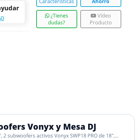
Características
Ahorro
ayudar
¿Tienes
Vídeo
60
dudas?
Producto
oofers Vonyx y Mesa DJ
 2 subwoofers activos Vonyx SWP18 PRO de 18",...