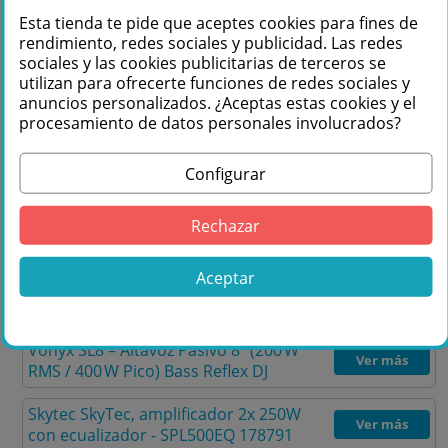
Esta tienda te pide que aceptes cookies para fines de
rendimiento, redes sociales y publicidad. Las redes
sociales y las cookies publicitarias de terceros se
utilizan para ofrecerte funciones de redes sociales y
2x
1
anuncios personalizados. ¿Aceptas estas cookies y el
procesamiento de datos personales involucrados?
Vonyx SL8 – Altavoz
Skytec S
Pasivo 8″ (200 W RMS
amplific
Configurar
/ 400 W Pico) Bass
250W
Reflex DJ
ecualiz
Ver ficha del producto
Ver ficha de
Rechazar
SPL500EQ
Aceptar
Vonyx SL8 – Altavoz Pasivo 8″ (200 W
Ver más
RMS / 400 W Pico) Bass Reflex DJ
Skytec SkyTec, amplificador 2x 250W
Ver más
con ecualizador - SPL500EQ 178791