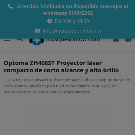
Atención Telefónica no disponible mensajes al
whatsapp 619042392
De 9:00 a 14:00
info@masquesonido.com
0
Optoma ZH406ST Proyector láser
compacto de corto alcance y alto brillo
El ZH406ST es un proyector láser compacto Full HD 1080p DuraCore de
corto alcance. Diseñado para un funcionamiento continuo y sin
mantenimiento,se puede instalar prácticamente...