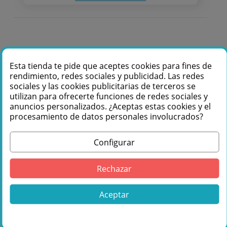
Comprar Optoma ZH406ST Proyector láser
Esta tienda te pide que aceptes cookies para fines de
compacto de corto alcance y alto brillo en
rendimiento, redes sociales y publicidad. Las redes
sociales y las cookies publicitarias de terceros se
Másquesonido con envío rápido
utilizan para ofrecerte funciones de redes sociales y
Lo encuentras también en: ,
Proyectores de Video
anuncios personalizados. ¿Aceptas estas cookies y el
procesamiento de datos personales involucrados?
Configurar
Navegador inteligente
Rechazar
👉 Ver más productos
Optoma
de la
categoría
Proyectores de Video
Aceptar