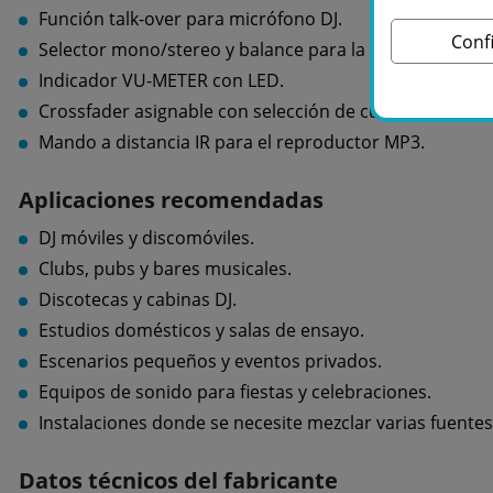
Función talk-over para micrófono DJ.
Conf
Selector mono/stereo y balance para la salida master.
Indicador VU-METER con LED.
Crossfader asignable con selección de curva.
Mando a distancia IR para el reproductor MP3.
Aplicaciones recomendadas
DJ móviles y discomóviles.
Clubs, pubs y bares musicales.
Discotecas y cabinas DJ.
Estudios domésticos y salas de ensayo.
Escenarios pequeños y eventos privados.
Equipos de sonido para fiestas y celebraciones.
Instalaciones donde se necesite mezclar varias fuentes
Datos técnicos del fabricante