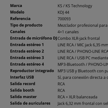
Marca
KS / KS Technology
Modelo
KDJ 44
Referencia
700093
Tipo de producto
Mezclador profesional para
Canales
4+1 canales
Entrada de micrófono DJ
Combo XLR-jack frontal
Entrada estéreo 1
LINE RCA / MIC jack 6,35 m
Entrada estéreo 2
LINE RCA / PHONO-LINE RC
Entrada estéreo 3
LINE RCA / USB PC mediant
Entrada estéreo 4
MP3-Bluetooth / PHONO-LI
Reproductor integrado
MP3 USB y Bluetooth con pa
Interfaz USB
Sí, para conexión directa a
Salida record
RCA
Salida booth
RCA
Salida master
RCA + XLR balanceada
Salida de auriculares
Jack 6,32 mm frontal con se