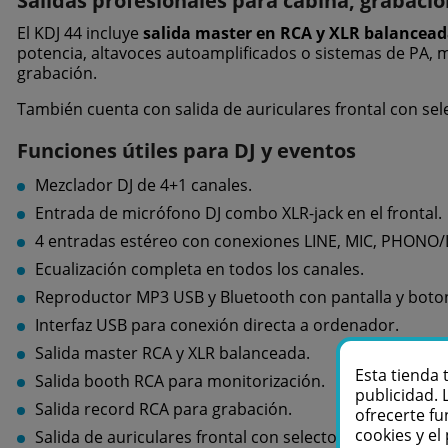
Salidas profesionales para cabina, grabació
El KDJ 44 incluye
salida master en RCA y XLR balancea
potencia, altavoces autoamplificados o sistemas de PA, 
grabación.
También cuenta con salida de auriculares frontal con sel
Funciones útiles para DJ y eventos
Mezclador DJ de 4+1 canales.
Entrada de micrófono DJ combo XLR-jack en el frontal.
4 entradas estéreo con conexiones LINE, MIC, PHONO/
Ecualización completa en todos los canales.
Reproductor MP3 USB y Bluetooth con pantalla y boton
Interfaz USB para conexión directa a ordenador.
Salida master RCA y XLR balanceada.
Esta tienda 
Salida booth RCA para monitorización.
publicidad. 
Salida record RCA para grabación.
ofrecerte fu
cookies y e
Salida de auriculares frontal con selector CUE y CUE MI