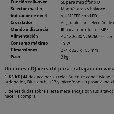
Función talk-over
Sí, para micrófono DJ
Selector master
Mono/stereo y balance
Indicador de nivel
VU-METER con LED
Crossfader
Asignable con selección de 
Mando a distancia
IR para reproductor MP3
Alimentación
AC 120/230 V, 50/60 Hz, con
Consumo máximo
19 W
Dimensiones
274 x 325 x 105 mm
Peso
3 kg
Una mesa DJ versátil para trabajar con vari
El
KS KDJ 44
destaca por su relación entre conectividad, 
ordenador, Bluetooth, USB y micrófono sin pasar a mez
Si tienes dudas sobre si esta mesa encaja con tus altavo
hacer la compra.