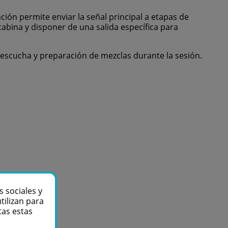
ción permite enviar la señal principal a etapas de
abina y disponer de una salida específica para
reescucha y preparación de mezclas durante la sesión.
s sociales y
tilizan para
tas estas