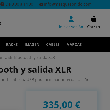
De 9:00 a 14:00
info@masquesonido.com
Iniciar sesión
Carrito
RACKS
IMAGEN
CABLES
MARCAS
on USB, Bluetooth y salida XLR
ooth y salida XLR
ooth, interfaz USB para ordenador, ecualización
335,00 €