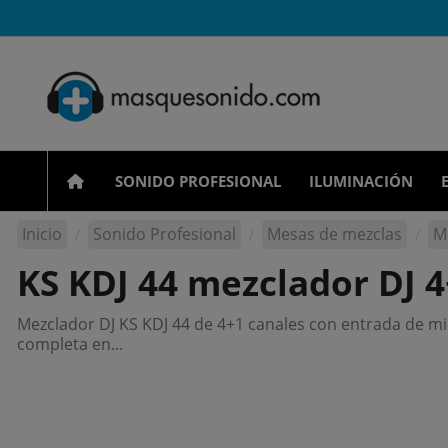
SONIDO PROFESIONAL
ILUMINACIÓN
Inicio
Sonido Profesional
Mesas de mezclas
M
KS KDJ 44 mezclador DJ 4
Mezclador DJ KS KDJ 44 de 4+1 canales con entrada de mi
completa en...