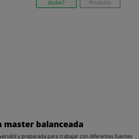
dudas?
Producto
da master balanceada
rsátil y preparada para trabajar con diferentes fuentes