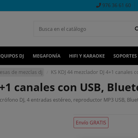
976 36 61 60
EQUIPOS DJ
MEGAFONÍA
HIFI Y KARAOKE
SOPORTES
esas de mezclas dj
KS KDJ 44 mezclador DJ 4+1 canales c
+1 canales con USB, Bluet
crófono DJ, 4 entradas estéreo, reproductor MP3 USB, Bluet
Envío GRATIS