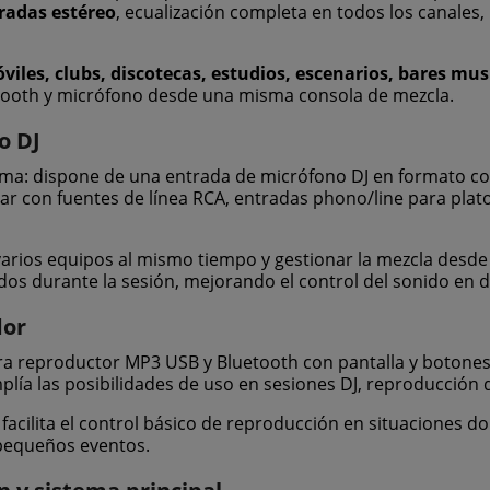
radas estéreo
, ecualización completa en todos los canales
viles, clubs, discotecas, estudios, escenarios, bares mu
etooth y micrófono desde una misma consola de mezcla.
o DJ
ama: dispone de una entrada de micrófono DJ en formato com
ajar con fuentes de línea RCA, entradas phono/line para pla
varios equipos al mismo tiempo y gestionar la mezcla desde u
os durante la sesión, mejorando el control del sonido en d
dor
a reproductor MP3 USB y Bluetooth con pantalla y botones 
lía las posibilidades de uso en sesiones DJ, reproducción 
 facilita el control básico de reproducción en situaciones 
 pequeños eventos.