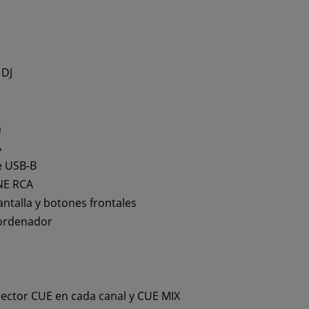
 DJ
m
A
e USB-B
NE RCA
ntalla y botones frontales
 ordenador
lector CUE en cada canal y CUE MIX