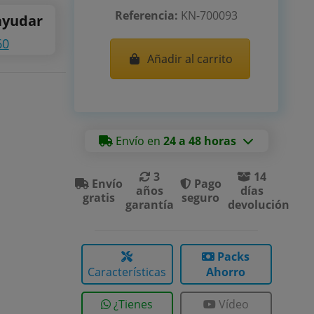
Referencia:
KN-700093
ayudar
60
Añadir al carrito
Envío en
24 a 48 horas
3
14
Envío
Pago
años
días
gratis
seguro
garantía
devolución
Packs
Características
Ahorro
¿Tienes
Vídeo