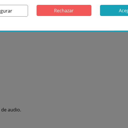
Rechazar
Ace
igurar
 de audio.