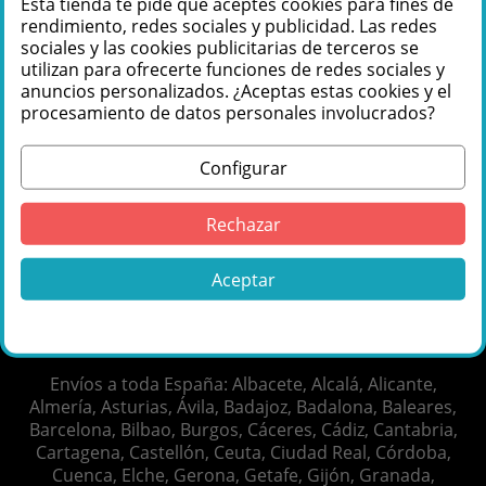
Esta tienda te pide que aceptes cookies para fines de
rendimiento, redes sociales y publicidad. Las redes
Categorías que te
Visita nuestras
sociales y las cookies publicitarias de terceros se
pueden interesar
tiendas destacadas
utilizan para ofrecerte funciones de redes sociales y
anuncios personalizados. ¿Aceptas estas cookies y el
procesamiento de datos personales involucrados?
Contáctenos
Configurar
Rechazar
Síguenos
Aceptar
Boletín de noticias
Envíos a toda España: Albacete, Alcalá, Alicante,
Almería, Asturias, Ávila, Badajoz, Badalona, Baleares,
Barcelona, Bilbao, Burgos, Cáceres, Cádiz, Cantabria,
Cartagena, Castellón, Ceuta, Ciudad Real, Córdoba,
Cuenca, Elche, Gerona, Getafe, Gijón, Granada,