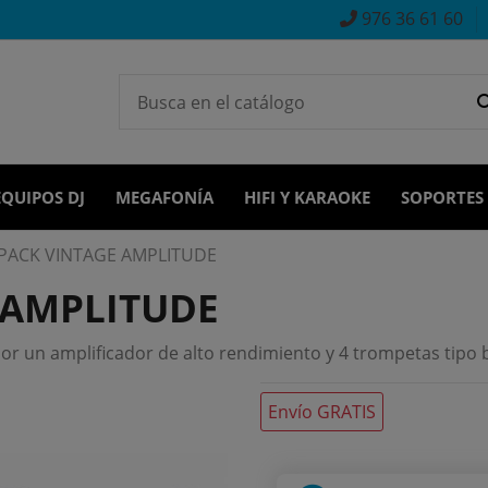
976 36 61 60
EQUIPOS DJ
MEGAFONÍA
HIFI Y KARAOKE
SOPORTES
 PACK VINTAGE AMPLITUDE
 AMPLITUDE
r un amplificador de alto rendimiento y 4 trompetas tipo 
Envío GRATIS