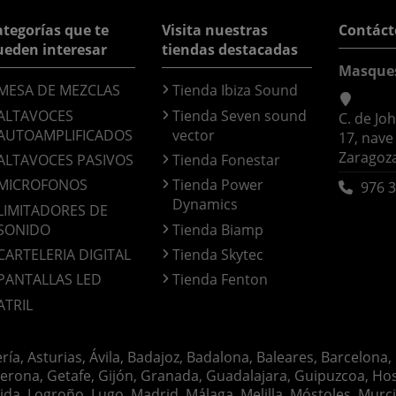
tegorías que te
Visita nuestras
Contáct
ueden interesar
tiendas destacadas
Masque
MESA DE MEZCLAS
Tienda Ibiza Sound
ALTAVOCES
Tienda Seven sound
C. de Jo
AUTOAMPLIFICADOS
vector
17, nave
Zaragoz
ALTAVOCES PASIVOS
Tienda Fonestar
MICROFONOS
Tienda Power
976 3
Dynamics
LIMITADORES DE
SONIDO
Tienda Biamp
CARTELERIA DIGITAL
Tienda Skytec
PANTALLAS LED
Tienda Fenton
ATRIL
ería, Asturias, Ávila, Badajoz, Badalona, Baleares, Barcelona,
erona, Getafe, Gijón, Granada, Guadalajara, Guipuzcoa, Hosp
ida, Logroño, Lugo, Madrid, Málaga, Melilla, Móstoles, Murc