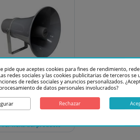
te pide que aceptes cookies para fines de rendimiento, rede
Las redes sociales y las cookies publicitarias de terceros se u
nciones de redes sociales y anuncios personalizados. ¿Acep
4x
l procesamiento de datos personales involucrados?
ORK Pro SC 30 T ALC
Rechazar
Ace
royector de sonido
igurar
con difusor
exponencial
Ver ficha del producto