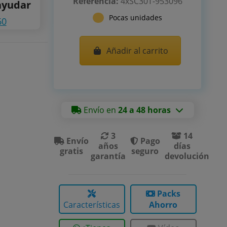
Referencia:
4xSC30T-953096
ayudar
Pocas unidades
60
Añadir al carrito
Envío en
24 a 48 horas
3
14
Envío
Pago
años
días
gratis
seguro
garantía
devolución
Packs
Características
Ahorro