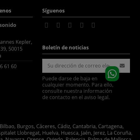
enos
Síguenos
sonido
hannes Kepler,
Boletín de noticias
 39, 50015
a
6 61 60
Puede darse de baja en
cualquier momento. Para ello,
consulte nuestra información
de contacto en el aviso legal.
 Bilbao, Burgos, Cáceres, Cádiz, Cantabria, Cartagena,
italet Llobregat, Huelva, Huesca, Jaén, Jerez, La Coruña,
ia, Navarra, Orense, Oviedo, Palencia, Palma de Mallorca,