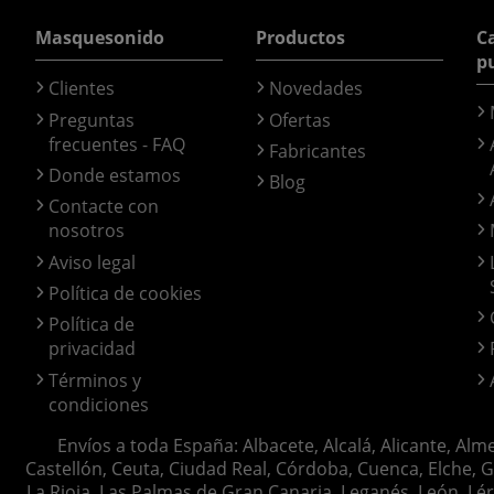
Masquesonido
Productos
Ca
p
Clientes
Novedades
Preguntas
Ofertas
frecuentes - FAQ
Fabricantes
Donde estamos
Blog
Contacte con
nosotros
Aviso legal
Política de cookies
Política de
privacidad
Términos y
condiciones
Envíos a toda España: Albacete, Alcalá, Alicante, Alm
Castellón, Ceuta, Ciudad Real, Córdoba, Cuenca, Elche, G
La Rioja, Las Palmas de Gran Canaria, Leganés, León, Lér