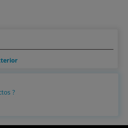
terior
ctos
?