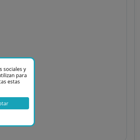
s sociales y
tilizan para
tas estas
ptar