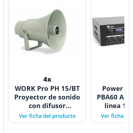
4x
1
WORK Pro PH 15/BT
Power D
Proyector de sonido
PBA60 Ampl
con difusor
linea 10
exponencial
952
Ver ficha del producto
Ver ficha de