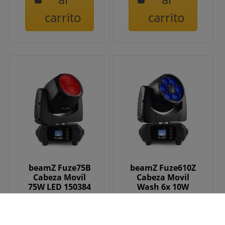
carrito
carrito
beamZ Fuze75B
beamZ Fuze610Z
Cabeza Movil
Cabeza Movil
75W LED 150384
Wash 6x 10W
LED con Zoom
150386
569,00 €
529,00 €