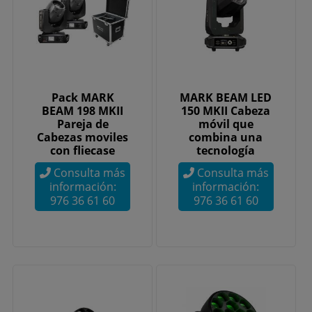
Pack MARK
MARK BEAM LED
BEAM 198 MKII
150 MKII Cabeza
Pareja de
móvil que
Cabezas moviles
combina una
con fliecase
tecnología
avanzada y un
Consulta más
Consulta más
amplio...
información:
información:
976 36 61 60
976 36 61 60