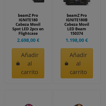
beamZ Pro
beamZ Pro
IGNITE180
IGNITE180B
Cabeza Movil
Cabeza Movil
Spot LED 2pcs en
LED Beam
Flightcase
150374
150370
2.698,00 €
1.198,00 €
Añadir
Añadir
al
al
carrito
carrito