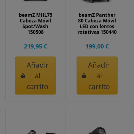
beamZ MHL75
beamZ Panther
Cabeza Móvil
80 Cabeza Móvil
Spot/Wash
LED con lentes
150508
rotativas 150440
219,95 €
199,00 €
Añadir
Añadir
al
al
carrito
carrito