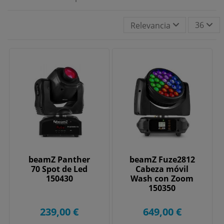
36
Relevancia
beamZ Panther
beamZ Fuze2812
70 Spot de Led
Cabeza móvil
150430
Wash con Zoom
150350
239,00 €
649,00 €