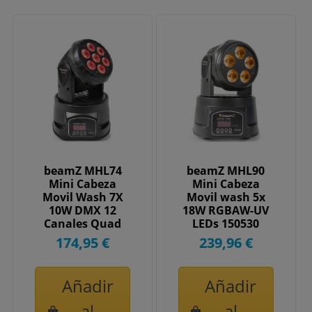
beamZ MHL74
beamZ MHL90
Mini Cabeza
Mini Cabeza
Movil Wash 7X
Movil wash 5x
10W DMX 12
18W RGBAW-UV
Canales Quad
LEDs 150530
LED 150518
174,95 €
239,96 €
Añadir
Añadir
al
al