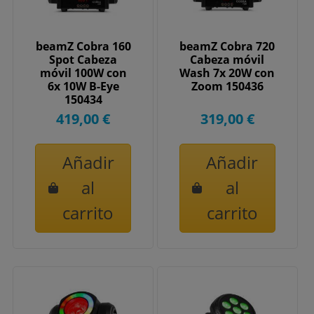
beamZ Cobra 160
beamZ Cobra 720
Spot Cabeza
Cabeza móvil
móvil 100W con
Wash 7x 20W con
6x 10W B-Eye
Zoom 150436
150434
419,00 €
319,00 €
Añadir
Añadir
al
al
carrito
carrito