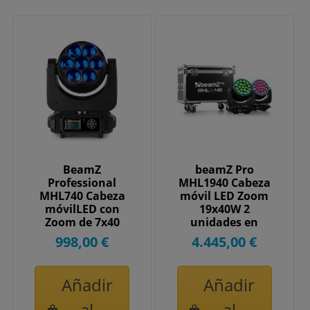
BeamZ
beamZ Pro
Professional
MHL1940 Cabeza
MHL740 Cabeza
móvil LED Zoom
móvilLED con
19x40W 2
Zoom de 7x40
unidades en
vatios
Flightcase
998,00 €
4.445,00 €
150105
Añadir
Añadir
al
al