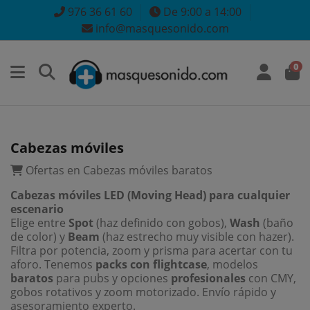
976 36 61 60
De 9:00 a 14:00
info@masquesonido.com
0
Cabezas móviles
Ofertas en Cabezas móviles baratos
Cabezas móviles LED (Moving Head) para cualquier
escenario
Elige entre
Spot
(haz definido con gobos),
Wash
(baño
de color) y
Beam
(haz estrecho muy visible con hazer).
Filtra por potencia, zoom y prisma para acertar con tu
aforo. Tenemos
packs con flightcase
, modelos
baratos
para pubs y opciones
profesionales
con CMY,
gobos rotativos y zoom motorizado. Envío rápido y
asesoramiento experto.