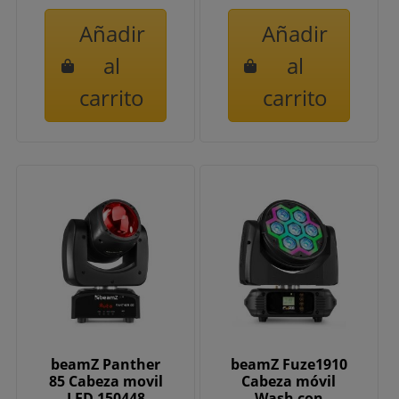
Añadir
Añadir
al
al
carrito
carrito
beamZ Panther
beamZ Fuze1910
85 Cabeza movil
Cabeza móvil
LED 150448
Wash con