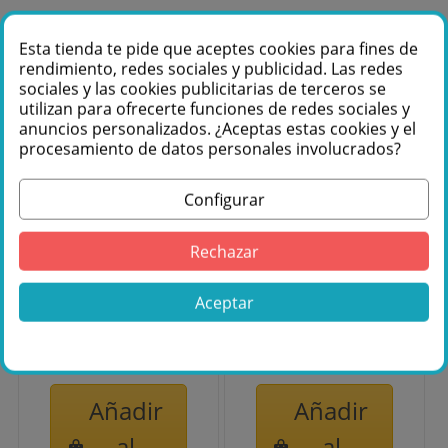
Esta tienda te pide que aceptes cookies para fines de
rendimiento, redes sociales y publicidad. Las redes
sociales y las cookies publicitarias de terceros se
utilizan para ofrecerte funciones de redes sociales y
anuncios personalizados. ¿Aceptas estas cookies y el
procesamiento de datos personales involucrados?
Configurar
beamZ Pro
beamZ Pro
Rechazar
Nereid1940
IGNITE400
Cabeza móvil
Cabeza móvil
LED con Zoom
LED 400W BSW
Aceptar
para exterior
con CMY 2pcs en
19x40W 152060
Flightcase
2.875,00 €
5.595,00 €
152090
Añadir
Añadir
al
al