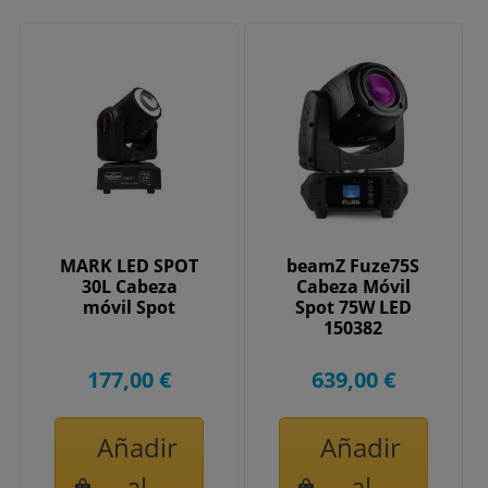
MARK LED SPOT
beamZ Fuze75S
30L Cabeza
Cabeza Móvil
móvil Spot
Spot 75W LED
150382
177,00 €
639,00 €
Añadir
Añadir
al
al