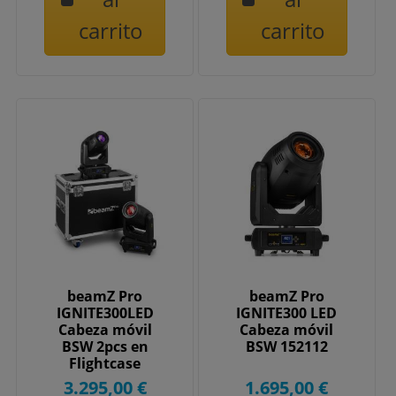
carrito
carrito
beamZ Pro
beamZ Pro
IGNITE300LED
IGNITE300 LED
Cabeza móvil
Cabeza móvil
BSW 2pcs en
BSW 152112
Flightcase
152110
3.295,00 €
1.695,00 €