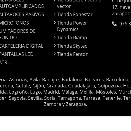
C. de Jo
AUTOAMPLIFICADOS
vector
17, nave
Zaragoz
ALTAVOCES PASIVOS
Tienda Fonestar
MICROFONOS
Tienda Power
976 3
Dynamics
LIMITADORES DE
SONIDO
Tienda Biamp
CARTELERIA DIGITAL
Tienda Skytec
PANTALLAS LED
Tienda Fenton
ATRIL
ería, Asturias, Ávila, Badajoz, Badalona, Baleares, Barcelona,
erona, Getafe, Gijón, Granada, Guadalajara, Guipuzcoa, Hosp
ida, Logroño, Lugo, Madrid, Málaga, Melilla, Móstoles, Murc
Segovia, Sevilla, Soria, Tarragona, Tarrasa, Tenerife, Teruel
Zamora y Zaragoza.