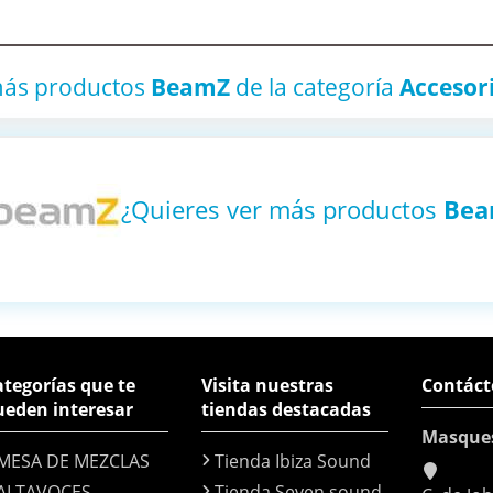
más productos
BeamZ
de la categoría
Accesor
¿Quieres ver más productos
Be
tegorías que te
Visita nuestras
Contáct
ueden interesar
tiendas destacadas
Masque
MESA DE MEZCLAS
Tienda Ibiza Sound
ALTAVOCES
Tienda Seven sound