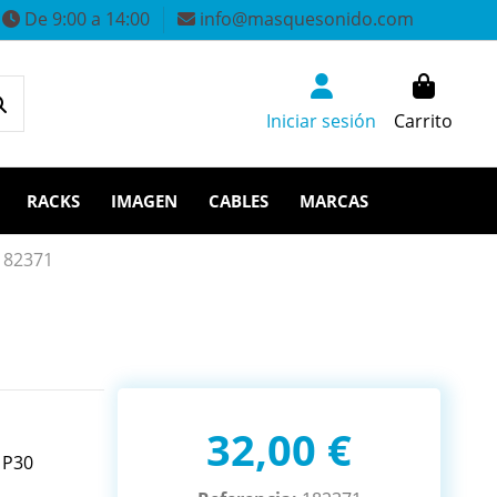
De 9:00 a 14:00
info@masquesonido.com
Iniciar sesión
Carrito
RACKS
IMAGEN
CABLES
MARCAS
182371
32,00 €
 P30