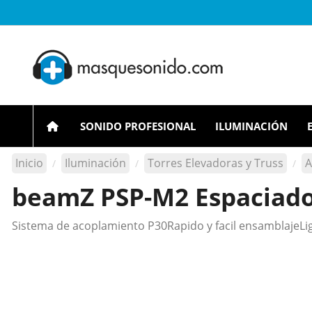
SONIDO PROFESIONAL
ILUMINACIÓN
Inicio
Iluminación
Torres Elevadoras y Truss
A
beamZ PSP-M2 Espaciad
Sistema de acoplamiento P30Rapido y facil ensamblajeL