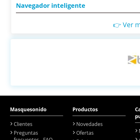
Navegador inteligente
👉 Ver 
Masquesonido
Productos
Ca
p
Clientes
Novedades
Preguntas
Ofertas
frecuentes - FAQ