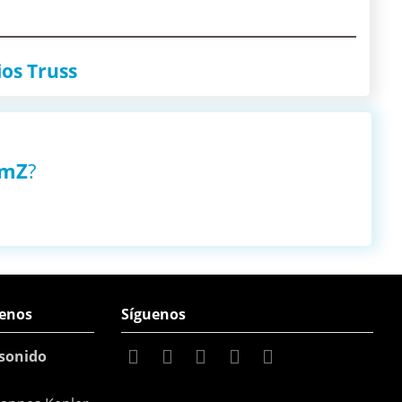
ios Truss
amZ
?
enos
Síguenos
sonido