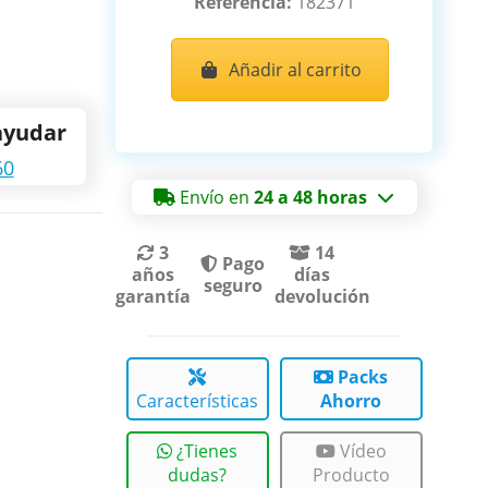
Referencia:
182371
Añadir al carrito
ayudar
60
Envío en
24 a 48 horas
3
14
Pago
años
días
seguro
garantía
devolución
Packs
Características
Ahorro
¿Tienes
Vídeo
dudas?
Producto