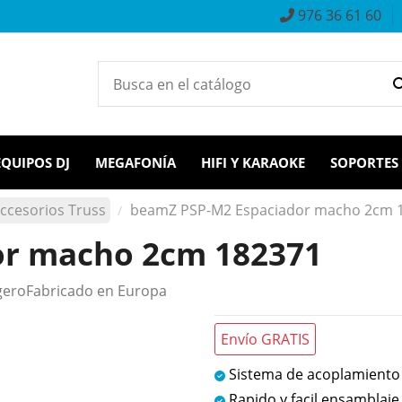
976 36 61 60
EQUIPOS DJ
MEGAFONÍA
HIFI Y KARAOKE
SOPORTES
ccesorios Truss
beamZ PSP-M2 Espaciador macho 2cm 
or macho 2cm 182371
igeroFabricado en Europa
Envío GRATIS
Sistema de acoplamiento
Rapido y facil ensamblaje