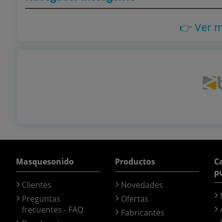
👉 Ver 
Masquesonido
Productos
Ca
p
Clientes
Novedades
Preguntas
Ofertas
frecuentes - FAQ
Fabricantes