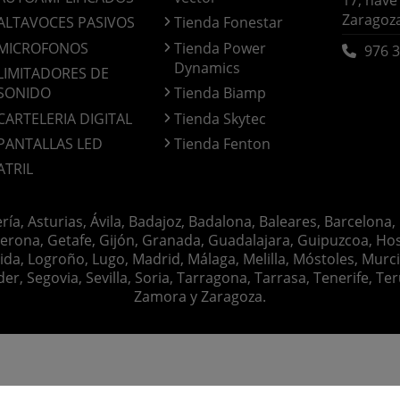
17, nave
Zaragoz
ALTAVOCES PASIVOS
Tienda Fonestar
MICROFONOS
Tienda Power
976 3
Dynamics
LIMITADORES DE
SONIDO
Tienda Biamp
CARTELERIA DIGITAL
Tienda Skytec
PANTALLAS LED
Tienda Fenton
ATRIL
ería, Asturias, Ávila, Badajoz, Badalona, Baleares, Barcelona,
erona, Getafe, Gijón, Granada, Guadalajara, Guipuzcoa, Hosp
ida, Logroño, Lugo, Madrid, Málaga, Melilla, Móstoles, Murc
Segovia, Sevilla, Soria, Tarragona, Tarrasa, Tenerife, Teruel
Zamora y Zaragoza.