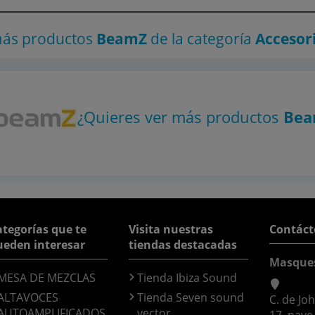
más productos
BeamZ
de la categoría
Accesor
¿Quieres ver más productos
Be
tegorías que te
Visita nuestras
Contáct
ueden interesar
tiendas destacadas
Masque
MESA DE MEZCLAS
Tienda Ibiza Sound
ALTAVOCES
Tienda Seven sound
C. de Jo
AUTOAMPLIFICADOS
vector