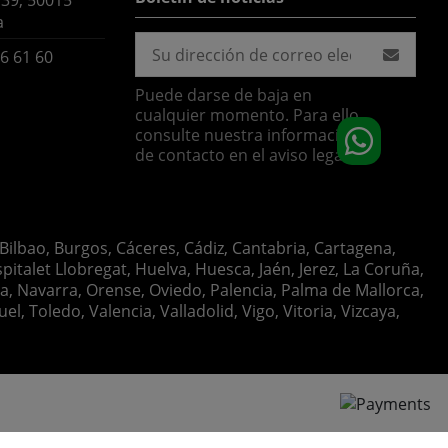
 39, 50015
a
6 61 60
Puede darse de baja en
cualquier momento. Para ello,
consulte nuestra información
de contacto en el aviso legal.
 Bilbao, Burgos, Cáceres, Cádiz, Cantabria, Cartagena,
italet Llobregat, Huelva, Huesca, Jaén, Jerez, La Coruña,
ia, Navarra, Orense, Oviedo, Palencia, Palma de Mallorca,
, Toledo, Valencia, Valladolid, Vigo, Vitoria, Vizcaya,