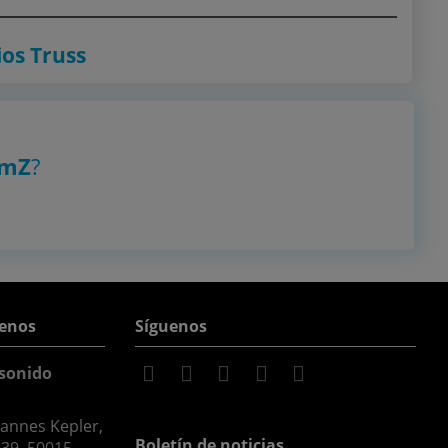
ios Truss
amZ
?
enos
Síguenos
sonido
hannes Kepler,
Boletín de noticias