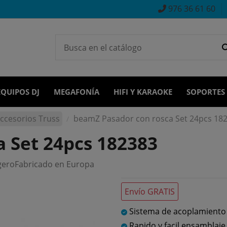
976 36 61 60
EQUIPOS DJ
MEGAFONÍA
HIFI Y KARAOKE
SOPORTES
ccesorios Truss
beamZ Pasador con rosca Set 24pcs 18
 Set 24pcs 182383
igeroFabricado en Europa
Envío GRATIS
Sistema de acoplamiento
Rapido y facil ensamblaje