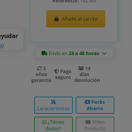
Referencia:
182383
Añadir al carrito
ayudar
60
Envío en
24 a 48 horas
3
14
Pago
años
días
seguro
garantía
devolución
Packs
Características
Ahorro
¿Tienes
Vídeo
dudas?
Producto