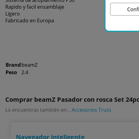
Sistema de acoplamiento P30
Rapido y facil ensamblaje
Conf
Ligero
Fabricado en Europa
Brand
beamZ
Peso
2.4
Comprar beamZ Pasador con rosca Set 24pc
Lo encuentras también en: ,
Accesorios Truss
Navegador inteligente