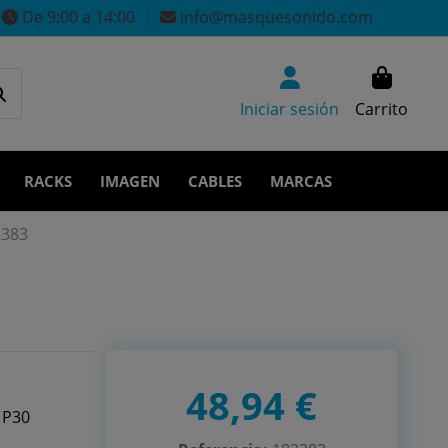
De 9:00 a 14:00
info@masquesonido.com
Iniciar sesión
Carrito
RACKS
IMAGEN
CABLES
MARCAS
2383
48,94 €
 P30