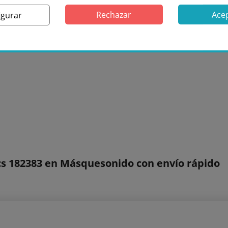
Rechazar
Ace
igurar
s 182383 en Másquesonido con envío rápido