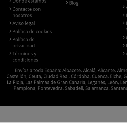
Donde estamos
Blog
Contacte con
nosotros
Aviso legal
Política de cookies
Política de
privacidad
Términos y
condiciones
Envíos a toda España: Albacete, Alcalá, Alicante, Alm
Castellón, Ceuta, Ciudad Real, Córdoba, Cuenca, Elche, G
La Rioja, Las Palmas de Gran Canaria, Leganés, León, Lér
Pamplona, Pontevedra, Sabadell, Salamanca, Santander, 