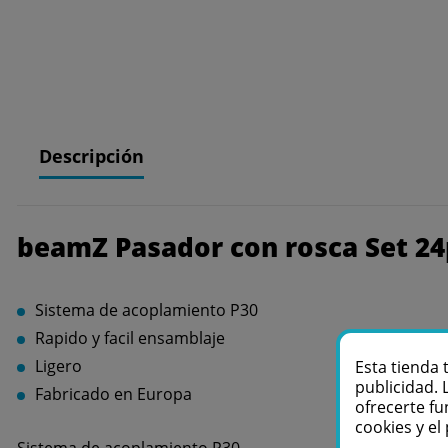
Descripción
beamZ Pasador con rosca Set 24
Sistema de acoplamiento P30
Rapido y facil ensamblaje
Ligero
Esta tienda 
publicidad. 
Fabricado en Europa
ofrecerte fu
cookies y e