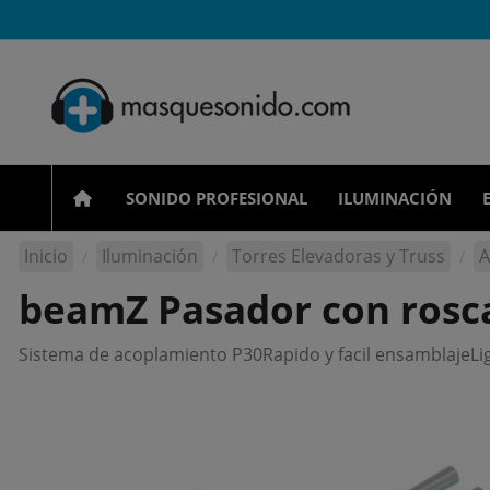
SONIDO PROFESIONAL
ILUMINACIÓN
Inicio
Iluminación
Torres Elevadoras y Truss
A
beamZ Pasador con rosca
Sistema de acoplamiento P30Rapido y facil ensamblajeL