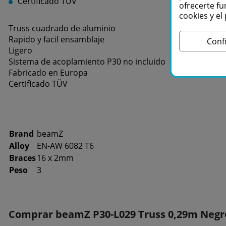
Certificado TÜV
ofrecerte fu
cookies y e
Truss cuadrado de aluminio
Rapido y facil ensamblaje
Conf
Ligero
Sistema de acoplamiento P30 no incluido
Fabricado en Europa
Certificado TÜV
Brand
beamZ
Alloy
EN-AW 6082 T6
Braces
16 x 2mm
Peso
3
Comprar beamZ P30-L029 Truss 0,29m Negro