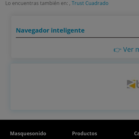
Lo encuentras también en: ,
Trust Cuadrado
Navegador inteligente
👉 Ver 
Masquesonido
Productos
Ca