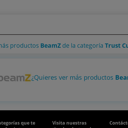
más productos
BeamZ
de la categoría
Trust 
¿Quieres ver más productos
Be
tegorías que te
Visita nuestras
Contáct