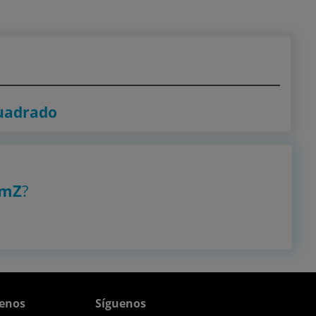
Cuadrado
amZ
?
enos
Síguenos