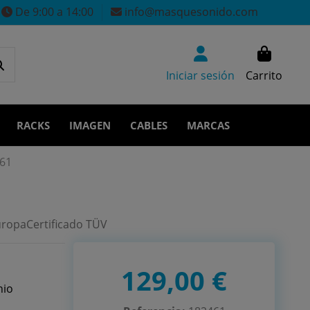
De 9:00 a 14:00
info@masquesonido.com
Iniciar sesión
Carrito
RACKS
IMAGEN
CABLES
MARCAS
61
uropaCertificado TÜV
129,00 €
nio