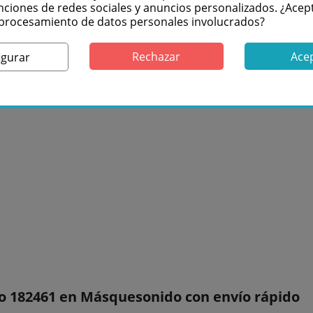
nciones de redes sociales y anuncios personalizados. ¿Acep
l procesamiento de datos personales involucrados?
Rechazar
Ace
igurar
 182461 en Másquesonido con envío rápido