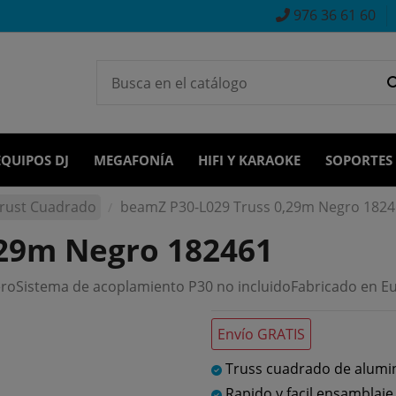
976 36 61 60
EQUIPOS DJ
MEGAFONÍA
HIFI Y KARAOKE
SOPORTES
rust Cuadrado
beamZ P30-L029 Truss 0,29m Negro 1824
,29m Negro 182461
eroSistema de acoplamiento P30 no incluidoFabricado en E
Envío GRATIS
Truss cuadrado de alumi
Rapido y facil ensamblaje