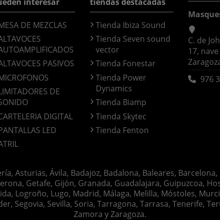
ueden interesar
tiendas destacadas
Masque
MESA DE MEZCLAS
Tienda Ibiza Sound
ALTAVOCES
Tienda Seven sound
C. de Jo
AUTOAMPLIFICADOS
vector
17, nave
Zaragoz
ALTAVOCES PASIVOS
Tienda Fonestar
MICROFONOS
Tienda Power
976 3
Dynamics
LIMITADORES DE
SONIDO
Tienda Biamp
CARTELERIA DIGITAL
Tienda Skytec
PANTALLAS LED
Tienda Fenton
ATRIL
ería, Asturias, Ávila, Badajoz, Badalona, Baleares, Barcelona,
erona, Getafe, Gijón, Granada, Guadalajara, Guipuzcoa, Hosp
ida, Logroño, Lugo, Madrid, Málaga, Melilla, Móstoles, Murc
Segovia, Sevilla, Soria, Tarragona, Tarrasa, Tenerife, Teruel
Zamora y Zaragoza.