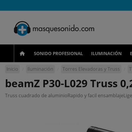
SONIDO PROFESIONAL
ILUMINACIÓN
Inicio
Iluminación
Torres Elevadoras y Truss
T
beamZ P30-L029 Truss 0
Truss cuadrado de aluminioRapido y facil ensamblajeLig