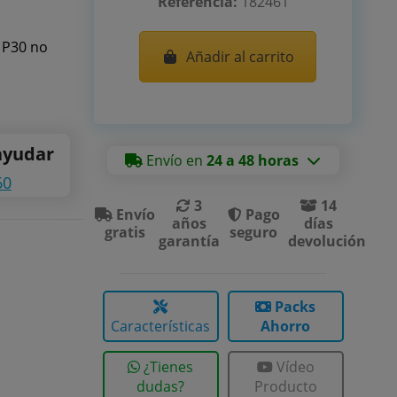
Referencia:
182461
 P30 no
Añadir al carrito
ayudar
Envío en
24 a 48 horas
60
3
14
Envío
Pago
años
días
gratis
seguro
garantía
devolución
Packs
Características
Ahorro
¿Tienes
Vídeo
dudas?
Producto