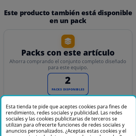
Este producto también está disponible
en un pack
Packs con este artículo
Ahorra comprando el conjunto completo diseñado
para este equipo.
2
PACKS DISPONIBLES
Esta tienda te pide que aceptes cookies para fines de
rendimiento, redes sociales y publicidad. Las redes
PACK
PACK
sociales y las cookies publicitarias de terceros se
utilizan para ofrecerte funciones de redes sociales y
anuncios personalizados. ¿Aceptas estas cookies y el