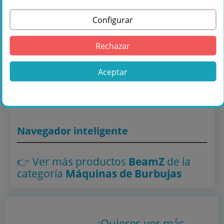
Configurar
Comprar Beamz B300LED Maquina
Rechazar
burbujas RGB LED en Másquesonido con
envío rápido
Aceptar
Lo encuentras también en: ,
Máquinas de Burbujas
Navegador inteligente
👉 Ver más productos
BeamZ
de la
categoría
Máquinas de Burbujas
¿Quieres ver más