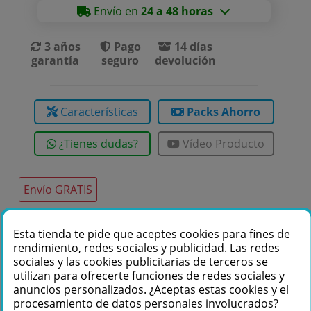
Envío en
24 a 48 horas
3 años
Pago
14 días
garantía
seguro
devolución
Características
Packs Ahorro
¿Tienes dudas?
Vídeo Producto
Envío GRATIS
Esta tienda te pide que aceptes cookies para fines de
Te podemos ayudar
rendimiento, redes sociales y publicidad. Las redes
sociales y las cookies publicitarias de terceros se
+34 976 36 61 60
utilizan para ofrecerte funciones de redes sociales y
anuncios personalizados. ¿Aceptas estas cookies y el
procesamiento de datos personales involucrados?